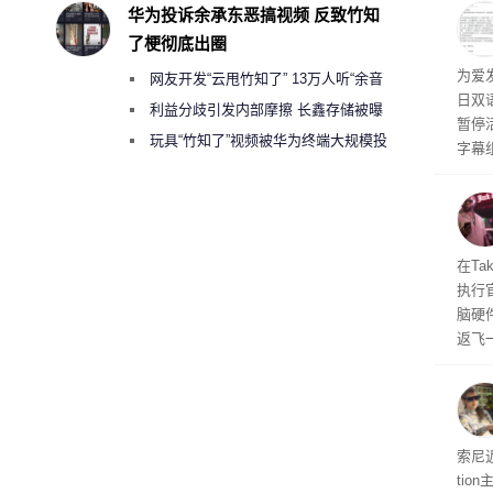
称终
华为投诉余承东恶搞视频 反致竹知
器、
了梗彻底出圈
事线的
为爱
网友开发“云甩竹知了” 13万人听“余音
行官
日双
容体
绕梁”
利益分歧引发内部摩擦 长鑫存储被曝
暂停
曾将华为驻场工程师驱逐出研发基地
玩具“竹知了”视频被华为终端大规模投
字幕
诉下架
流媒
在Ta
执行
脑硬
返飞
官方
意渠
非好
义
索尼近
ti