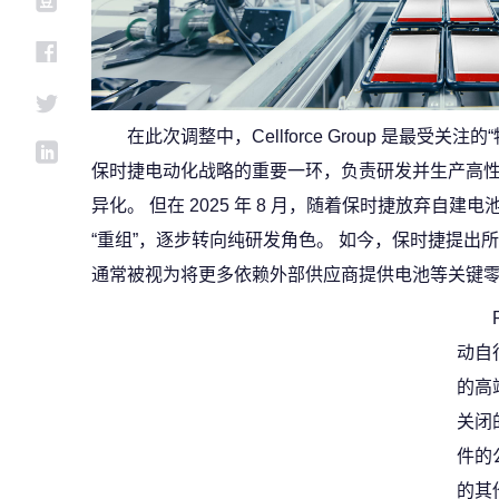
在此次调整中，Cellforce Group 是最受
保时捷电动化战略的重要一环，负责研发并生产高
异化。 但在 2025 年 8 月，随着保时捷放弃自建电池
“重组”，逐步转向纯研发角色。 如今，保时捷提出
通常被视为将更多依赖外部供应商提供电池等关键
动自
的高
关闭
件的
的其