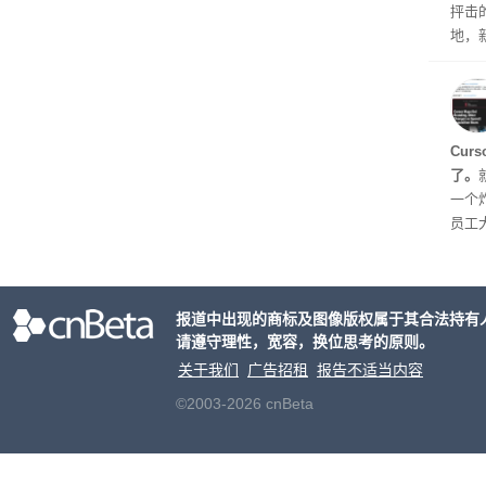
抨击
地，
示，
Cur
了。
一个炸
员工
对 C
五就
urs
报道中出现的商标及图像版权属于其合法持有
个品
请遵守理性，宽容，换位思考的原则。
逐步
关于我们
广告招租
报告不适当内容
©2003-2026 cnBeta