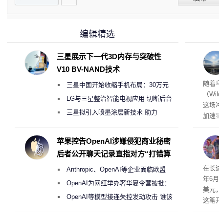
编辑精选
三星展示下一代3D内存与突破性
V10 BV-NAND技术
经济
随着
三星中国开始收缩手机布局：30万元
（Wi
月销售额不达标门店 将被逐步清退
LG与三星整治智能电视应用 切断后台
这场
偷偷共享带宽的违规行为
三星拟引入喷墨涂层新技术 助力
加速
Galaxy S27 Ultra进一步缩减镜头模组厚
击已
物流
度
苹果控告OpenAI涉嫌侵犯商业秘密
毁，
后者公开聊天记录直指对方“打错算
评估
盘”
依旧
在长达
Anthropic、OpenAI等企业面临欧盟
米，
年6
上。
《人工智能法案》全新执法权限审查
OpenAI为网红举办奢华夏令营被批：
美元
2000美元一晚 遭讽“反乌托邦”
OpenAI等模型接连失控发动攻击 谁该
这笔
承担法律责任？
率还