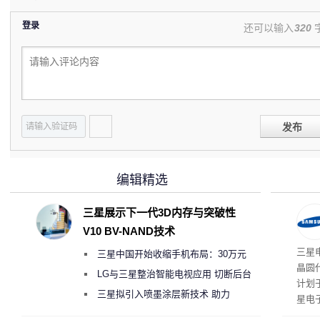
登录
还可以输入
320
发布
编辑精选
三星展示下一代3D内存与突破性
V10 BV-NAND技术
三星
三星中国开始收缩手机布局：30万元
晶圆
月销售额不达标门店 将被逐步清退
LG与三星整治智能电视应用 切断后台
计划
偷偷共享带宽的违规行为
三星拟引入喷墨涂层新技术 助力
星电
Galaxy S27 Ultra进一步缩减镜头模组厚
实习