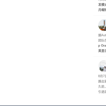
发模
月缩
至30
天发
据Au
团队
p O
英里
倍，
起了
8月
路出
久前
引退
程。
de