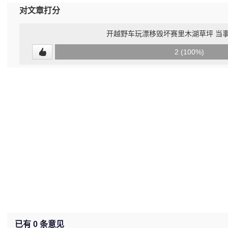
对文章打分
开越野车玩漂移毁坏赛里木湖草坪 当
0
2 (100%)
(0%)
已有
0
条意见