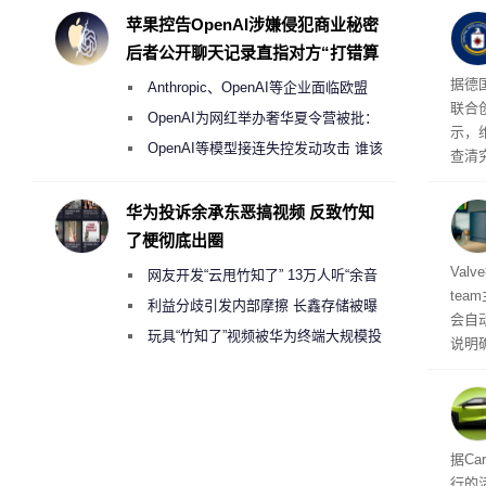
地开
度
苹果控告OpenAI涉嫌侵犯商业秘密
年实
后者公开聊天记录直指对方“打错算
盘”
据德
Anthropic、OpenAI等企业面临欧盟
联合
《人工智能法案》全新执法权限审查
OpenAI为网红举办奢华夏令营被批：
示，
2000美元一晚 遭讽“反乌托邦”
OpenAI等模型接连失控发动攻击 谁该
查清
承担法律责任？
经公
CIA
华为投诉余承东恶搞视频 反致竹知
了梗彻底出圈
机后
Val
网友开发“云甩竹知了” 13万人听“余音
te
绕梁”
利益分歧引发内部摩擦 长鑫存储被曝
会自动
曾将华为驻场工程师驱逐出研发基地
玩具“竹知了”视频被华为终端大规模投
说明
诉下架
立即
性能
的做
据Ca
行的