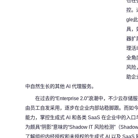
也在
控。通过
gl
具，
器扩
理活动”
全角
风险
助企
中自然生长的其他 AI 代理服务。
在过去的“Enterprise 2.0”浪潮中，不
由员工自发采用，逐步在企业内部站稳脚跟。而如今，
能力，掌控生成式 AI 和各类 SaaS 在企业中的入
为颇具“阴影”意味的“Shadow IT 风险检测”（Shadow IT
了解组织内经授权和未授权的生成式 AI 以及 Saa