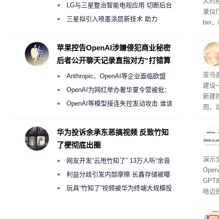
大的
月销售额不达标门店 将被逐步清退
LG与三星整治智能电视应用 切断后台
录仪厂
偷偷共享带宽的违规行为
三星拟引入喷墨涂层新技术 助力
ber
Galaxy S27 Ultra进一步缩减镜头模组厚
识别摄
a获
度
苹果控告OpenAI涉嫌侵犯商业秘密
将原
后者公开聊天记录直指对方“打错算
系统
盘”
议 
亚马
Anthropic、OpenAI等企业面临欧盟
该合
源
建设
将网
《人工智能法案》全新执法权限审查
OpenAI为网红举办奢华夏令营被批：
新建
2000美元一晚 遭讽“反乌托邦”
OpenAI等模型接连失控发动攻击 谁该
而，
承担法律责任？
广泛
一温
华为投诉余承东恶搞视频 反致竹知
了梗彻底出圈
演示文
网友开发“云甩竹知了” 13万人听“余音
Ope
绕梁”
利益分歧引发内部摩擦 长鑫存储被曝
GPT
曾将华为驻场工程师驱逐出研发基地
玩具“竹知了”视频被华为终端大规模投
哈迈德
诉下架
网站发
能够