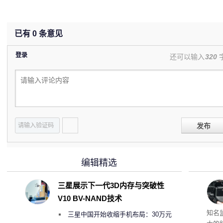
已有
0
条意见
登录
还可以输入
320
发布
编辑精选
三星展示下一代3D内存与突破性
V10 BV-NAND技术
移动
知名
三星中国开始收缩手机布局：30万元