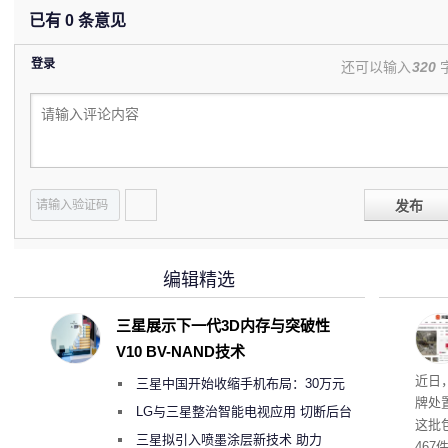
已有
0
条意见
登录
还可以输入
320
发布
编辑精选
三星展示下一代3D内存与突破性
V10 BV-NAND技术
近日
三星中国开始收缩手机布局：30万元
牌处
月销售额不达标门店 将被逐步清退
LG与三星整治智能电视应用 切断后台
这批
偷偷共享带宽的违规行为
三星拟引入喷墨涂层新技术 助力
46