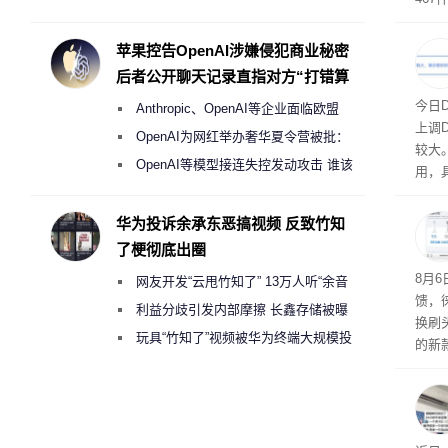
Galaxy S27 Ultra进一步缩减镜头模组厚
拍卖
与，
度
苹果控告OpenAI涉嫌侵犯商业秘密
后者公开聊天记录直指对方“打错算
盘”
将大
今日
Anthropic、OpenAI等企业面临欧盟
上调D
《人工智能法案》全新执法权限审查
OpenAI为网红举办奢华夏令营被批：
较大
2000美元一晚 遭讽“反乌托邦”
OpenAI等模型接连失控发动攻击 谁该
用，
承担法律责任？
华为投诉余承东恶搞视频 反致竹知
了梗彻底出圈
8月
网友开发“云甩竹知了” 13万人听“余音
馈，
绕梁”
利益分歧引发内部摩擦 长鑫存储被曝
换刷
曾将华为驻场工程师驱逐出研发基地
玩具“竹知了”视频被华为终端大规模投
的新
诉下架
补货