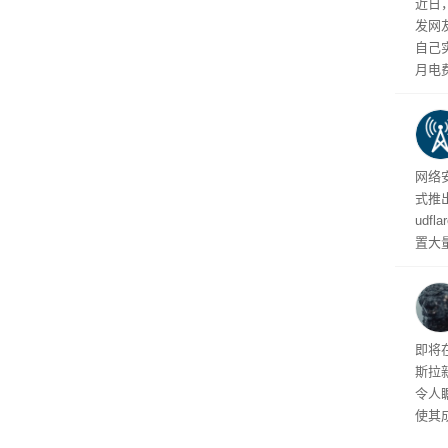
近日
发网
自己
月电
频繁
网络安
式推
udf
置大
业员
化协
纪录
即将
斯拉
令人
使其
一部