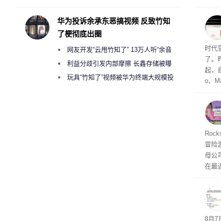
承担法律责任？
访发
者均
华为投诉余承东恶搞视频 反致竹知
与西
了梗彻底出圈
Co
时代
网友开发“云甩竹知了” 13万人听“余音
了。昨
绕梁”
利益分歧引发内部摩擦 长鑫存储被曝
起，自
曾将华为驻场工程师驱逐出研发基地
玩具“竹知了”视频被华为终端大规模投
o、M
诉下架
自动模
和操
命令
起来，
期
Roc
防御
冒险
气将
母公司T
发效
在最近
时，Ta
ss 
悄悄
8月