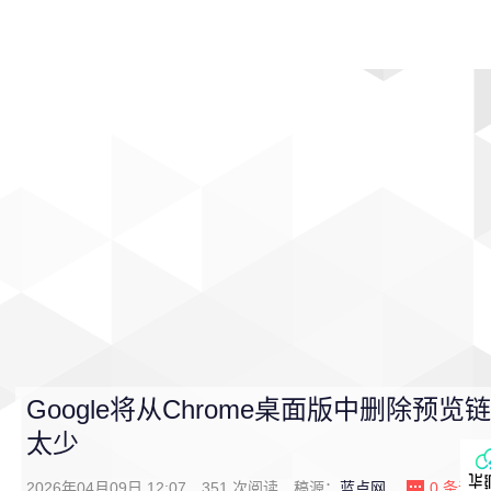
首页
影视
音乐
游戏
动漫
排行
Google将从Chrome桌面版中删除预
太少
2026年04月09日 12:07
351
次阅读
稿源：
蓝点网
0
条评论