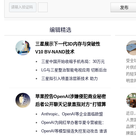
发布
编辑精选
三星展示下一代3D内存与突破性
V10 BV-NAND技术
交货
受全
三星中国开始收缩手机布局：30万元
片供
月销售额不达标门店 将被逐步清退
LG与三星整治智能电视应用 切断后台
的轻薄
偷偷共享带宽的违规行为
三星拟引入喷墨涂层新技术 助力
明显
Galaxy S27 Ultra进一步缩减镜头模组厚
度
苹果控告OpenAI涉嫌侵犯商业秘密
后者公开聊天记录直指对方“打错算
盘”
肉串
近日
Anthropic、OpenAI等企业面临欧盟
人贾
《人工智能法案》全新执法权限审查
OpenAI为网红举办奢华夏令营被批：
品牌
2000美元一晚 遭讽“反乌托邦”
OpenAI等模型接连失控发动攻击 谁该
牌首