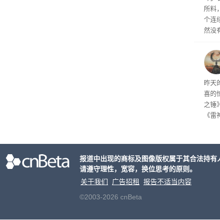
所料
个连
然没
就开
有品
着—
线了
昨天
喜的
之锤
《雷
mes
ox、
出震
报道中出现的商标及图像版权属于其合法持有
请遵守理性，宽容，换位思考的原则。
关于我们
广告招租
报告不适当内容
©2003-2026 cnBeta