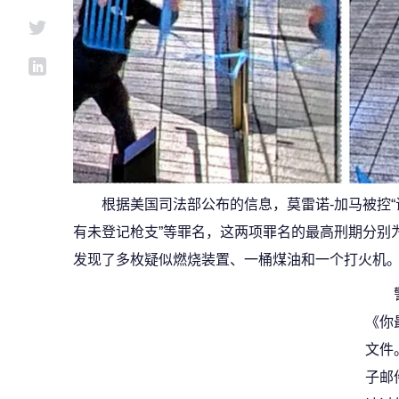
根据美国司法部公布的信息，莫雷诺-加马被控“
有未登记枪支”等罪名，这两项罪名的最高刑期分别为 2
发现了多枚疑似燃烧装置、一桶煤油和一个打火机
《你最
文件
子邮