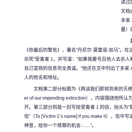
读过
文档
多家
曼）
《你最后的警告》，署名“丹尼尔·莫雷诺-加马”。在
杀死”受害者 1，并写道：“如果我要号召他人去杀
自己宣扬的信息完全真诚。”他还在文中列出了多家 
人的姓名和地址。
文档第二部分标题为《再谈我们即将到来的灭绝问题》（Som
er of our impending extinction），
开。第三部分则是一封写给受害者 1 的信，抬头为“致
信”（To [Victim-1’s name] if you make
神意，给你一个赎罪的机会……”。