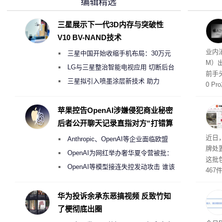
编辑精选
三星展示下一代3D内存与突破性
V10 BV-NAND技术
元的苹
业内
三星中国开始收缩手机布局：30万元
M）
月销售额不达标门店 将被逐步清退
LG与三星整治智能电视应用 切断后台
前手
偷偷共享带宽的违规行为
三星拟引入喷墨涂层新技术 助力
0 
Galaxy S27 Ultra进一步缩减镜头模组厚
搭配
装与
度
苹果控告OpenAI涉嫌侵犯商业秘密
代旗旗
后者公开聊天记录直指对方“打错算
盘”
近日
Anthropic、OpenAI等企业面临欧盟
牌处
《人工智能法案》全新执法权限审查
OpenAI为网红举办奢华夏令营被批：
这批
2000美元一晚 遭讽“反乌托邦”
OpenAI等模型接连失控发动攻击 谁该
46
承担法律责任？
拍卖
与，
华为投诉余承东恶搞视频 反致竹知
了梗彻底出圈
将大