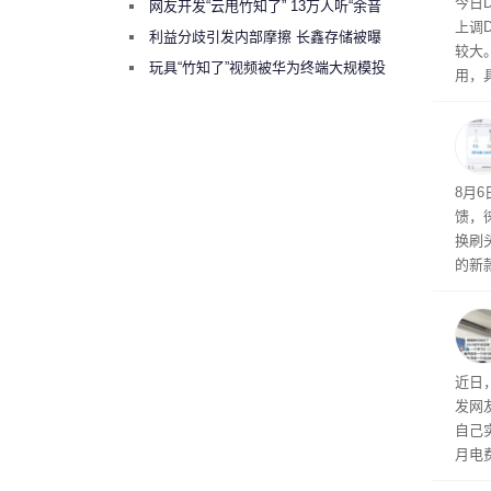
今日
网友开发“云甩竹知了” 13万人听“余音
上调D
绕梁”
利益分歧引发内部摩擦 长鑫存储被曝
较大
曾将华为驻场工程师驱逐出研发基地
玩具“竹知了”视频被华为终端大规模投
用，
诉下架
8月
馈，
换刷
的新
补货
近日
发网
自己
月电
频繁