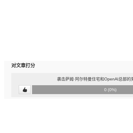
对文章打分
袭击萨姆·阿尔特曼住宅和OpenAI总部
0
0 (0%)
(undefined%)