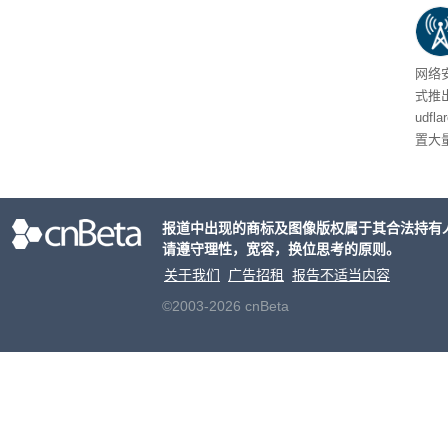
网络安
式推
udf
置大
业员
化协
报道中出现的商标及图像版权属于其合法持有
请遵守理性，宽容，换位思考的原则。
关于我们
广告招租
报告不适当内容
©2003-2026 cnBeta