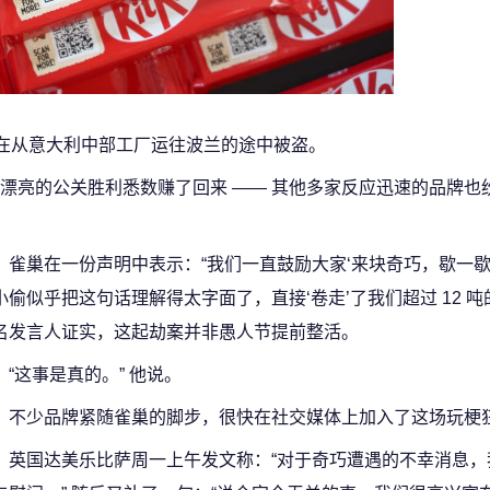
在从意大利中部工厂运往波兰的途中被盗。
漂亮的公关胜利悉数赚了回来 —— 其他多家反应迅速的品牌也
雀巢在一份声明中表示：“我们一直鼓励大家‘来块奇巧，歇一歇’
小偷似乎把这句话理解得太字面了，直接‘卷走’了我们超过 12 吨
名发言人证实，这起劫案并非愚人节提前整活。
“这事是真的。” 他说。
不少品牌紧随雀巢的脚步，很快在社交媒体上加入了这场玩梗
英国达美乐比萨周一上午发文称：“对于奇巧遭遇的不幸消息，