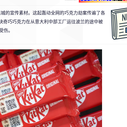
连城的宣传素材。这起轰动全网的巧克力劫案传遍了各
3 块奇巧巧克力在从意大利中部工厂运往波兰的途中被
受伤。