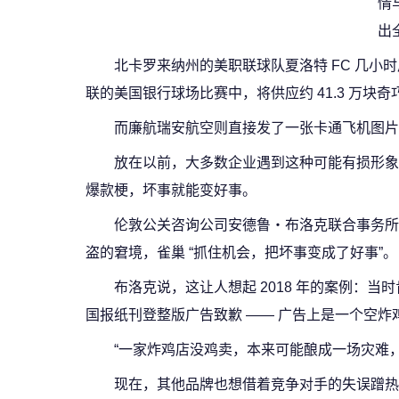
情
出
北卡罗来纳州的美职联球队夏洛特 FC 几小
联的美国银行球场比赛中，将供应约 41.3 万块奇
而廉航瑞安航空则直接发了一张卡通飞机图片，
放在以前，大多数企业遇到这种可能有损形象
爆款梗，坏事就能变好事。
伦敦公关咨询公司安德鲁・布洛克联合事务所
盗的窘境，雀巢 “抓住机会，把坏事变成了好事”。
布洛克说，这让人想起 2018 年的案例：
国报纸刊登整版广告致歉 —— 广告上是一个空炸鸡
“一家炸鸡店没鸡卖，本来可能酿成一场灾难
现在，其他品牌也想借着竞争对手的失误蹭热