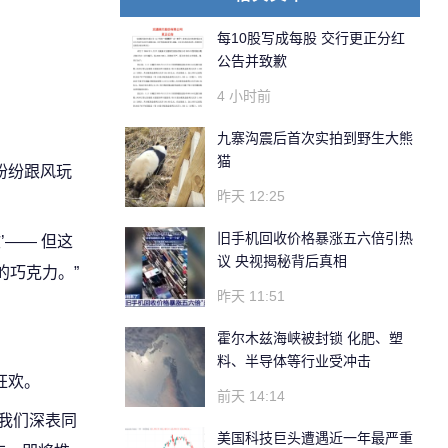
每10股写成每股 交行更正分红
公告并致歉
4 小时前
九寨沟震后首次实拍到野生大熊
猫
纷纷跟风玩
昨天 12:25
旧手机回收价格暴涨五六倍引热
—— 但这
议 央视揭秘背后真相
的巧克力。”
昨天 11:51
霍尔木兹海峡被封锁 化肥、塑
料、半导体等行业受冲击
狂欢。
前天 14:14
我们深表同
美国科技巨头遭遇近一年最严重