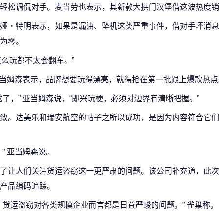
轻松调侃对手。麦当劳也表示，其新款大拱门汉堡借这波热度销
娅・特明表示，如果是漏油、坠机这类严重事件，借对手坏消息
为零。
怎么玩都不太会翻车。”
艾伦・亚当姆森表示，品牌想要玩得漂亮，就得抢在第一批跟上爆款热点
了，” 亚当姆森说，“即兴玩梗，必须对边界有清晰把握。”
致。达美乐和瑞安航空的帖子之所以成功，是因为内容符合它们
” 亚当姆森说。
了让人们关注货运盗窃这一更严肃的问题。该公司补充道，此次
产品编码追踪。
，货运盗窃对各类规模企业而言都是日益严峻的问题。” 雀巢称。