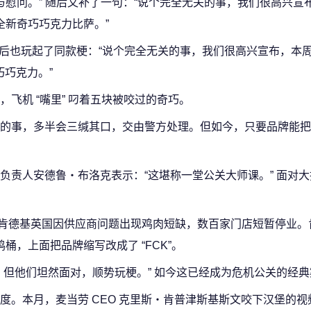
与慰问。” 随后又补了一句：“说个完全无关的事，我们很高兴宣
全新奇巧巧克力比萨。”
时后也玩起了同款梗：“说个完全无关的事，我们很高兴宣布，本
巧巧克力。”
飞机 “嘴里” 叼着五块被咬过的奇巧。
的事，多半会三缄其口，交由警方处理。但如今，只要品牌能把
负责人安德鲁・布洛克表示：“这堪称一堂公关大师课。” 面对
当时肯德基英国因供应商问题出现鸡肉短缺，数百家门店短暂停业
桶，上面把品牌缩写改成了 “FCK”。
，但他们坦然面对，顺势玩梗。” 如今这已经成为危机公关的经典
度。本月，麦当劳 CEO 克里斯・肯普津斯基斯文咬下汉堡的视