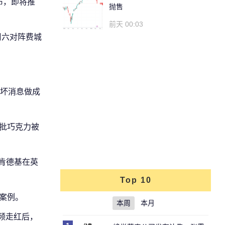
布，即将推
抛售
前天 00:03
周六对阵费城
坏消息做成
大批巧克力被
。肯德基在英
Top 10
案例。
本周
本月
频走红后，