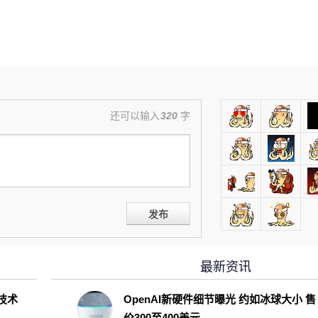
还可以输入
320
字
发布
最新资讯
D技术
OpenAI新硬件细节曝光 约如冰球大小 售
价300至400美元