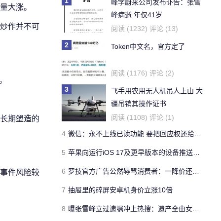
1
峰学蔚来公司发布讣告：张雪
量大涨。
峰病逝 年仅41岁
炒作并不可
阅读 (1232) 评论 (13)
2
Token中文名，官方定了
阅读 (1176) 评论 (2)
。
3
飞手用农用无人机吊人上山 大
疆吊销其操作证书
阅读 (1108) 评论 (1)
长期塑造的
4
微信：永不上线已读功能 要把回应权还给用户
5
苹果向运行iOS 17及更早版本的设备推送关键安全警报 提醒用户防范网络攻击
6
罗技官方广告公然辱骂消费者：一降价还不是像狗一样跑过来
事件风险较
7
抽屉里的碎屏安卓机身价立涨10倍
8
曝张雪峰立过遗嘱冲上热搜：遗产全由女儿继承 总资产预估5至8亿