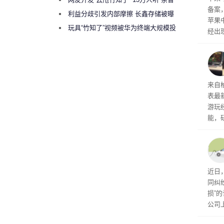
备案
绕梁”
利益分歧引发内部摩擦 长鑫存储被曝
苹果
曾将华为驻场工程师驱逐出研发基地
玩具“竹知了”视频被华为终端大规模投
经出
诉下架
ac 
内窥
来自
表最
游玩
能，
球》
训练
近日
同纠
损”
公司
先生