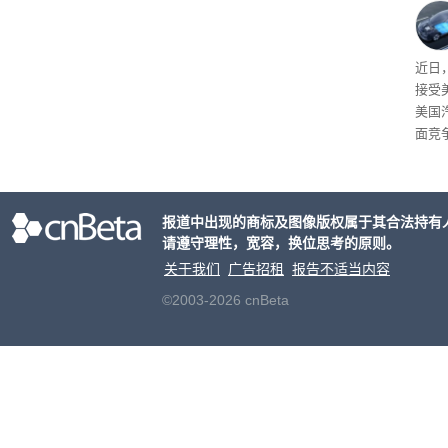
事故
给打
近日
接受
美国
面竞
有一
性。
报道中出现的商标及图像版权属于其合法持有
请遵守理性，宽容，换位思考的原则。
关于我们
广告招租
报告不适当内容
©2003-2026 cnBeta