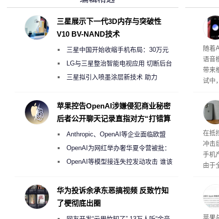
三星展示下一代3D内存与突破性
V10 BV-NAND技术
理”
随着A
三星中国开始收缩手机布局：30万元
语音
月销售额不达标门店 将被逐步清退
LG与三星整治智能电视应用 切断后台
带来
偷偷共享带宽的违规行为
三星拟引入喷墨涂层新技术 助力
试中，
Galaxy S27 Ultra进一步缩减镜头模组厚
的自
互的
度
苹果控告OpenAI涉嫌侵犯商业秘密
桌面
后者公开聊天记录直指对方“打错算
盘”
系列
在抵
Anthropic、OpenAI等企业面临欧盟
冲击
《人工智能法案》全新执法权限审查
OpenAI为网红举办奢华夏令营被批：
手机
2000美元一晚 遭讽“反乌托邦”
OpenAI等模型接连失控发动攻击 谁该
由于
承担法律责任？
本压
ne
华为投诉余承东恶搞视频 反致竹知
前受
了梗彻底出圈
保持
了
苹果
网友开发“云甩竹知了” 13万人听“余音