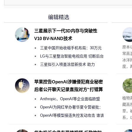
编辑精选
三星展示下一代3D内存与突破性
V10 BV-NAND技术
度
原本
三星中国开始收缩手机布局：30万元
常高
月销售额不达标门店 将被逐步清退
LG与三星整治智能电视应用 切断后台
冰洋
偷偷共享带宽的违规行为
三星拟引入喷墨涂层新技术 助力
度，
Galaxy S27 Ultra进一步缩减镜头模组厚
打破
度
苹果控告OpenAI涉嫌侵犯商业秘密
后者公开聊天记录直指对方“打错算
盘”
草实
植物
Anthropic、OpenAI等企业面临欧盟
藏高
《人工智能法案》全新执法权限审查
OpenAI为网红举办奢华夏令营被批：
草，
2000美元一晚 遭讽“反乌托邦”
OpenAI等模型接连失控发动攻击 谁该
系，
承担法律责任？
也证
的植