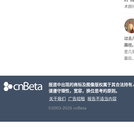
术顾问
s)
划》
公司
原因
过去
起来
路径
是几
最后
生。
头确
关。
报道中出现的商标及图像版权属于其合法持有
请遵守理性，宽容，换位思考的原则。
关于我们
广告招租
报告不适当内容
©2003-2026 cnBeta