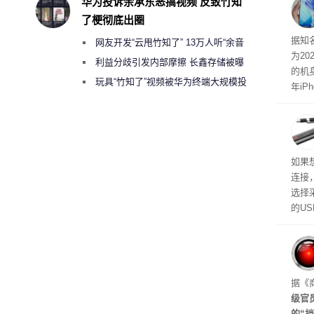
华为投诉余承东恶搞视频 反致竹知
了梗彻底出圈
突破
据知
网友开发“云甩竹知了” 13万人听“余音
为20
绕梁”
利益分歧引发内部摩擦 长鑫存储被曝
的机
曾将华为驻场工程师驱逐出研发基地
玩具“竹知了”视频被华为终端大规模投
年iP
诉下架
尺寸
如果
连接
选择
的U
如果
不算
在华硕
些用
起来
据《
级官
的“