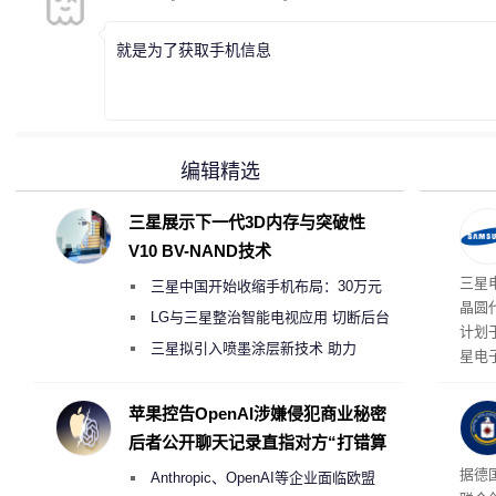
就是为了获取手机信息
编辑精选
三星展示下一代3D内存与突破性
V10 BV-NAND技术
三星
三星中国开始收缩手机布局：30万元
晶圆
月销售额不达标门店 将被逐步清退
LG与三星整治智能电视应用 切断后台
计划
偷偷共享带宽的违规行为
三星拟引入喷墨涂层新技术 助力
星电
Galaxy S27 Ultra进一步缩减镜头模组厚
实习
地开
度
苹果控告OpenAI涉嫌侵犯商业秘密
年实
后者公开聊天记录直指对方“打错算
盘”
据德
Anthropic、OpenAI等企业面临欧盟