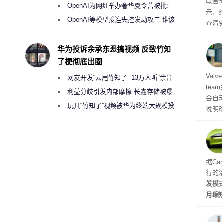
联合
《人工智能法案》全新执法权限审查
OpenAI为网红举办奢华夏令营被批：
示，
2000美元一晚 遭讽“反乌托邦”
OpenAI等模型接连失控发动攻击 谁该
查清
承担法律责任？
经公
CIA
华为投诉余承东恶搞视频 反致竹知
了梗彻底出圈
机后
Val
网友开发“云甩竹知了” 13万人听“余音
te
绕梁”
利益分歧引发内部摩擦 长鑫存储被曝
会自动
曾将华为驻场工程师驱逐出研发基地
玩具“竹知了”视频被华为终端大规模投
说明
诉下架
立即
性能
的做
据Ca
行的
发模
月缩
至30