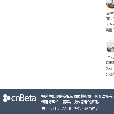
天发
据Au
团队
p O
英里
倍，
起了
8月
路出
久前
引退
程。
de
化方
报道中出现的商标及图像版权属于其合法持有
请遵守理性，宽容，换位思考的原则。
关于我们
广告招租
报告不适当内容