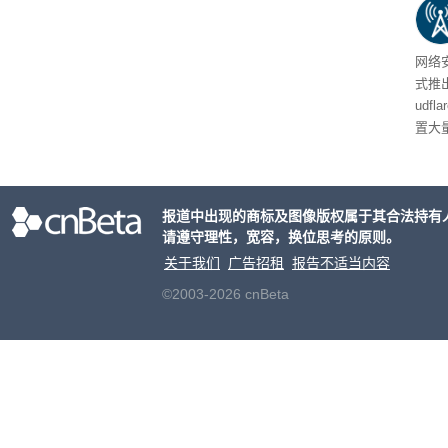
网络安
式推
udf
置大
业员
化协
报道中出现的商标及图像版权属于其合法持有
请遵守理性，宽容，换位思考的原则。
关于我们
广告招租
报告不适当内容
©2003-2026 cnBeta