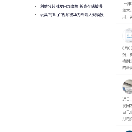
上调D
绕梁”
利益分歧引发内部摩擦 长鑫存储被曝
较大
曾将华为驻场工程师驱逐出研发基地
玩具“竹知了”视频被华为终端大规模投
用，
诉下架
8月
馈，
换刷
的新
补货
近日
发网
自己
月电
频繁