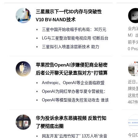
三星展示下一代3D内存与突破性
V10 BV-NAND技术
元的苹
业内
三星中国开始收缩手机布局：30万元
M）
月销售额不达标门店 将被逐步清退
LG与三星整治智能电视应用 切断后台
前手
偷偷共享带宽的违规行为
三星拟引入喷墨涂层新技术 助力
0 
Galaxy S27 Ultra进一步缩减镜头模组厚
搭配
装与
度
苹果控告OpenAI涉嫌侵犯商业秘密
代旗旗
后者公开聊天记录直指对方“打错算
盘”
近日
Anthropic、OpenAI等企业面临欧盟
牌处
《人工智能法案》全新执法权限审查
OpenAI为网红举办奢华夏令营被批：
这批
2000美元一晚 遭讽“反乌托邦”
OpenAI等模型接连失控发动攻击 谁该
46
承担法律责任？
拍卖
与，
华为投诉余承东恶搞视频 反致竹知
了梗彻底出圈
将大
今日
网友开发“云甩竹知了” 13万人听“余音