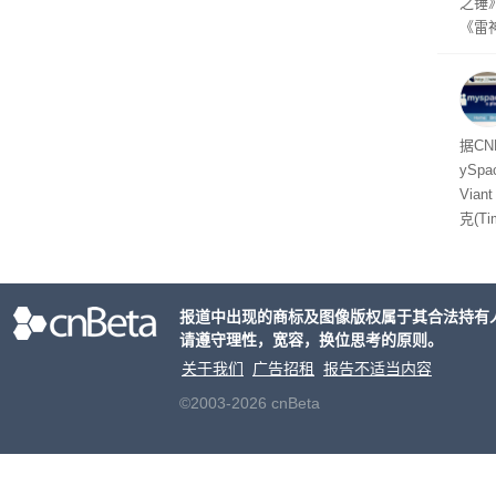
之锤
《雷
mes
ox、
出震
据C
yS
Via
克(T
ris
合适
户对
报道中出现的商标及图像版权属于其合法持有
算法
请遵守理性，宽容，换位思考的原则。
老牌
关于我们
广告招租
报告不适当内容
©2003-2026 cnBeta