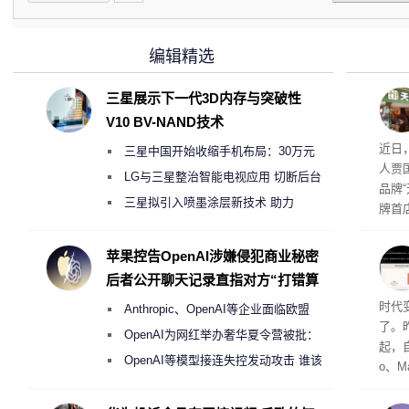
编辑精选
三星展示下一代3D内存与突破性
V10 BV-NAND技术
肉串
近日
三星中国开始收缩手机布局：30万元
人贾
月销售额不达标门店 将被逐步清退
LG与三星整治智能电视应用 切断后台
品牌
偷偷共享带宽的违规行为
三星拟引入喷墨涂层新技术 助力
牌首
Galaxy S27 Ultra进一步缩减镜头模组厚
访发
者均
度
苹果控告OpenAI涉嫌侵犯商业秘密
与西
后者公开聊天记录直指对方“打错算
盘”
Co
时代
Anthropic、OpenAI等企业面临欧盟
了。昨
《人工智能法案》全新执法权限审查
OpenAI为网红举办奢华夏令营被批：
起，自
2000美元一晚 遭讽“反乌托邦”
OpenAI等模型接连失控发动攻击 谁该
o、M
承担法律责任？
自动模
和操