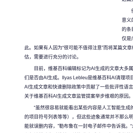
意义
的条
仅是
此。如果有人因为“很可能不值得注意”而将某篇文
估，需要进行充分的讨论。
目前，维基百科编辑标记为AI生成的文章大多
们是否由AI生成。Ilyas Lebleu是维基百科A
AI生成文章和快速删除政策中贡献了一些批评性语
关于维基百科AI生成文章监管提案举步维艰的原因
“虽然很容易就能看出某些内容是人工智能生成
的项目符号列表等等），但这些迹象通常并不那么
能就误删内容，”勒布鲁在一封电子邮件中告诉我。