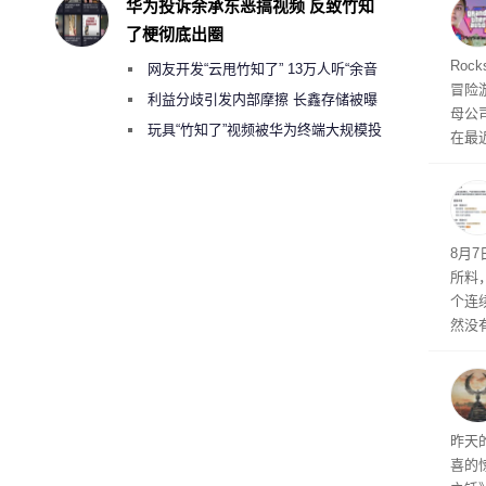
华为投诉余承东恶搞视频 反致竹知
命令
了梗彻底出圈
起来，
期
Roc
网友开发“云甩竹知了” 13万人听“余音
防御
冒险
气将
绕梁”
利益分歧引发内部摩擦 长鑫存储被曝
母公司T
发效
曾将华为驻场工程师驱逐出研发基地
玩具“竹知了”视频被华为终端大规模投
在最近
诉下架
时，Ta
ss 
悄悄
8月
所料
个连
然没
就开
有品
着—
线了
昨天
喜的