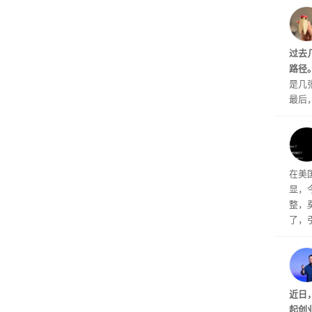
划》
公司
原因
过去
起来
路径
是几
最后
生。
头确
关。
得是
在美国
显，
整，
了，
现A
底，T
续续
ogl
我们
近日
换一
起创