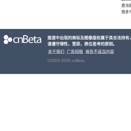
是当
很多
罗永
手机
国产
报道中出现的商标及图像版权属于其合法持有
进。
请遵守理性，宽容，换位思考的原则。
关于我们
广告招租
报告不适当内容
©2003-2026 cnBeta