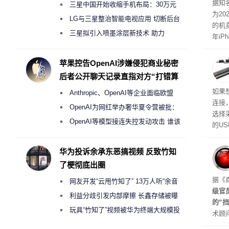
突破
据知
三星中国开始收缩手机布局：30万元
为20
月销售额不达标门店 将被逐步清退
LG与三星整治智能电视应用 切断后台
的机
偷偷共享带宽的违规行为
三星拟引入喷墨涂层新技术 助力
年iP
Galaxy S27 Ultra进一步缩减镜头模组厚
尺寸
度
苹果控告OpenAI涉嫌侵犯商业秘密
后者公开聊天记录直指对方“打错算
盘”
如果
Anthropic、OpenAI等企业面临欧盟
连接
《人工智能法案》全新执法权限审查
OpenAI为网红举办奢华夏令营被批：
选择
2000美元一晚 遭讽“反乌托邦”
OpenAI等模型接连失控发动攻击 谁该
的U
承担法律责任？
如果
不算
华为投诉余承东恶搞视频 反致竹知
在华硕
了梗彻底出圈
些用
起来
据《
网友开发“云甩竹知了” 13万人听“余音
级官
绕梁”
利益分歧引发内部摩擦 长鑫存储被曝
的“
曾将华为驻场工程师驱逐出研发基地
玩具“竹知了”视频被华为终端大规模投
术顾问
诉下架
s)