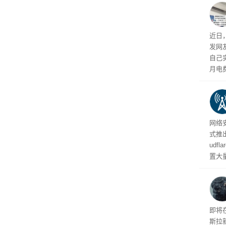
近日
发网
自己
月电
频繁
网络安
式推
udf
置大
业员
化协
纪录
即将
斯拉