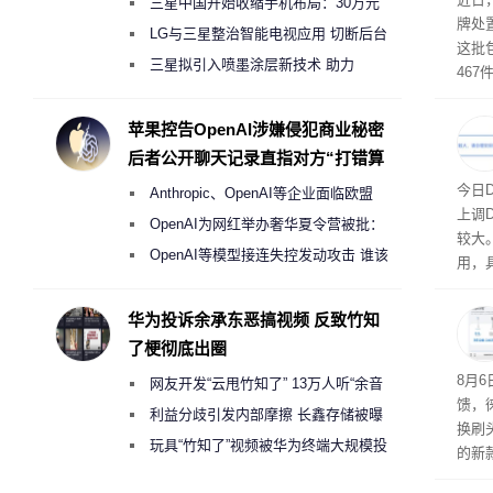
三星中国开始收缩手机布局：30万元
牌处
月销售额不达标门店 将被逐步清退
LG与三星整治智能电视应用 切断后台
这批
偷偷共享带宽的违规行为
三星拟引入喷墨涂层新技术 助力
46
Galaxy S27 Ultra进一步缩减镜头模组厚
拍卖
与，
度
苹果控告OpenAI涉嫌侵犯商业秘密
后者公开聊天记录直指对方“打错算
盘”
将大
今日
Anthropic、OpenAI等企业面临欧盟
上调D
《人工智能法案》全新执法权限审查
OpenAI为网红举办奢华夏令营被批：
较大
2000美元一晚 遭讽“反乌托邦”
OpenAI等模型接连失控发动攻击 谁该
用，
承担法律责任？
华为投诉余承东恶搞视频 反致竹知
了梗彻底出圈
8月
网友开发“云甩竹知了” 13万人听“余音
馈，
绕梁”
利益分歧引发内部摩擦 长鑫存储被曝
换刷
曾将华为驻场工程师驱逐出研发基地
玩具“竹知了”视频被华为终端大规模投
的新
诉下架
补货