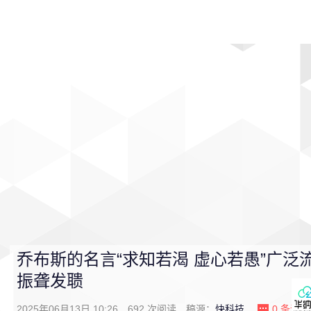
首页
影视
音乐
游戏
动漫
排行
乔布斯的名言“求知若渴 虚心若愚”广泛流
振聋发聩
2025年06月13日 10:26
692
次阅读
稿源：
快科技
0
条评论