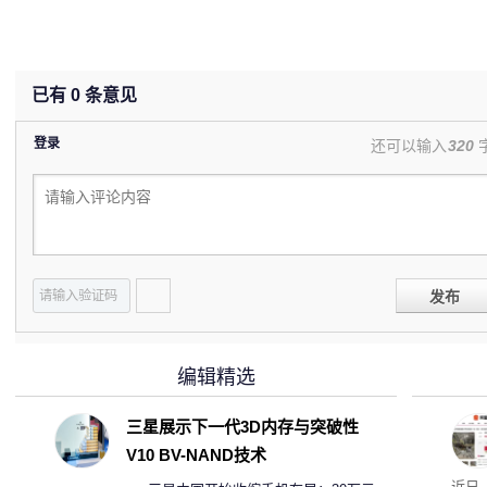
已有
0
条意见
登录
还可以输入
320
发布
编辑精选
三星展示下一代3D内存与突破性
V10 BV-NAND技术
近日