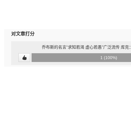
对文章打分
乔布斯的名言“求知若渴 虚心若愚”广泛流传 库克
0
1 (100%)
(0%)