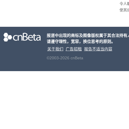
令人
使其
一部
年罗
9分
报道中出现的商标及图像版权属于其合法持有
请遵守理性，宽容，换位思考的原则。
关于我们
广告招租
报告不适当内容
©2003-2026 cnBeta