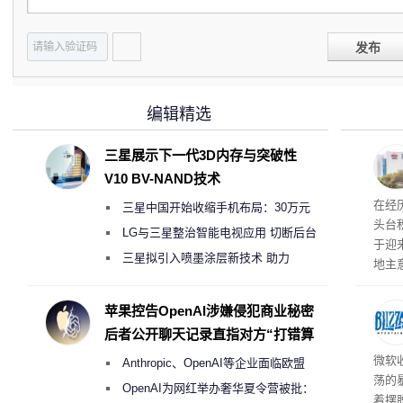
发布
编辑精选
三星展示下一代3D内存与突破性
V10 BV-NAND技术
在经
三星中国开始收缩手机布局：30万元
头台
月销售额不达标门店 将被逐步清退
LG与三星整治智能电视应用 切断后台
于迎
偷偷共享带宽的违规行为
三星拟引入喷墨涂层新技术 助力
地主
Galaxy S27 Ultra进一步缩减镜头模组厚
失及
积电
度
苹果控告OpenAI涉嫌侵犯商业秘密
设两
后者公开聊天记录直指对方“打错算
面板
盘”
微软
Anthropic、OpenAI等企业面临欧盟
荡的
《人工智能法案》全新执法权限审查
OpenAI为网红举办奢华夏令营被批：
着摆