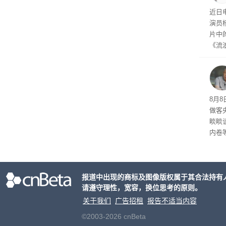
近日
演员
片中
《流
wo 
乐！
~”。
费 
8月
做客
睒睒
内卷
商平
无处
了，
报道中出现的商标及图像版权属于其合法持有
请遵守理性，宽容，换位思考的原则。
关于我们
广告招租
报告不适当内容
©2003-2026 cnBeta