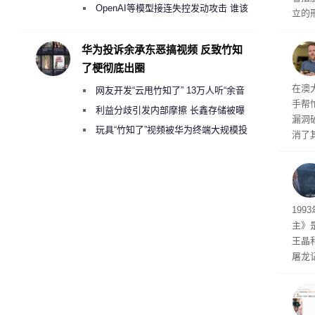
2000美元一晚 遭讽“反乌托邦”
OpenAI等模型接连失控发动攻击 谁该
立的
承担法律责任？
心I
长轨
华为投诉余承东恶搞视频 反致竹知
了梗彻底出圈
破解
在澳
网友开发“云甩竹知了” 13万人听“余音
手帮
绕梁”
利益分歧引发内部摩擦 长鑫存储被曝
漏洞
曾将华为驻场工程师驱逐出研发基地
玩具“竹知了”视频被华为终端大规模投
消了
诉下架
被视
自主
工智
19
主》
王晶
屠龙
年前
0后