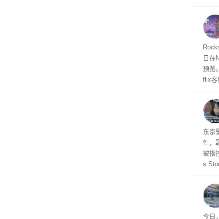
诉下架
Roc
日在N
预览
fli
此前
27
东京
性，
被指控
s S
王》
品，
美元)
多被
今日