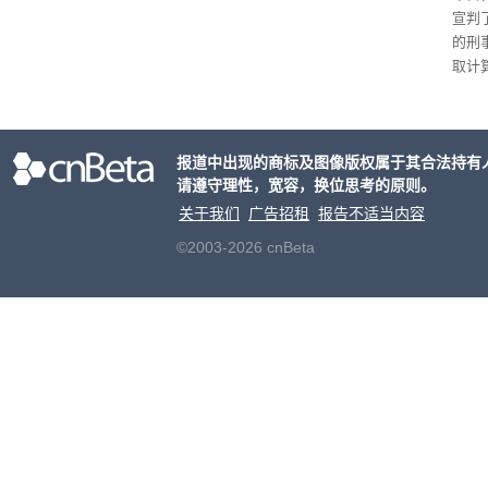
宣判
的刑
取计
个月
元罚
报道中出现的商标及图像版权属于其合法持有
请遵守理性，宽容，换位思考的原则。
关于我们
广告招租
报告不适当内容
©2003-2026 cnBeta