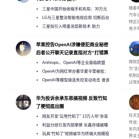
本增
随着
三星中国开始收缩手机布局：30万元
汽车
月销售额不达标门店 将被逐步清退
LG与三星整治智能电视应用 切断后台
特近
偷偷共享带宽的违规行为
三星拟引入喷墨涂层新技术 助力
电卡
Galaxy S27 Ultra进一步缩减镜头模组厚
名为“
称源
度
苹果控告OpenAI涉嫌侵犯商业秘密
需求
后者公开聊天记录直指对方“打错算
盘”
商推
微软旗
Anthropic、OpenAI等企业面临欧盟
为“
《人工智能法案》全新执法权限审查
OpenAI为网红举办奢华夏令营被批：
机制
2000美元一晚 遭讽“反乌托邦”
OpenAI等模型接连失控发动攻击 谁该
过常
承担法律责任？
全与 
正式发
华为投诉余承东恶搞视频 反致竹知
工具
了梗彻底出圈
并永
任天
任天
网友开发“云甩竹知了” 13万人听“余音
传说
绕梁”
利益分歧引发内部摩擦 长鑫存储被曝
年内
曾将华为驻场工程师驱逐出研发基地
玩具“竹知了”视频被华为终端大规模投
界关