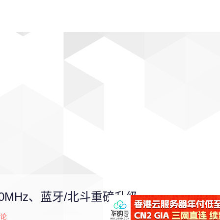
动漫
趣闻
科学
软件
主题
排行
0MHz、蓝牙/北斗重磅升级
论