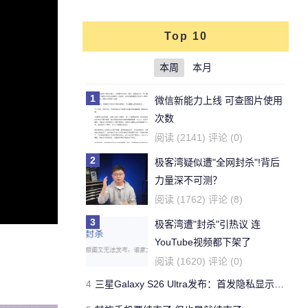
Top 10
本周
本月
1
微信新能力上线 可查图片使用
次数
阅读 (2141) 评论 (0)
2
极客湾疑似遭"全网封杀"!背后
力量深不可测？
阅读 (1762) 评论 (8)
3
极客湾遭"封杀"引热议 连
YouTube视频都下架了
阅读 (1620) 评论 (0)
4
三星Galaxy S26 Ultra发布：首发隐私显示屏、骁龙 8 Elite Gen 5与60W闪充