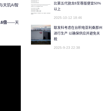
比第五代骁龙8至尊版便宜50%
器与天玑AI智
以上
2025-10-12 18:46
6倍
——天
联发科考虑在台积电亚利桑那州
进行生产 以确保供应并避免关
税
2025-9-23 22:38