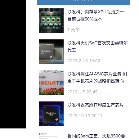
联发科：内存是XPU瓶颈之一
目前占据50%成本
7 天前
联发科天玑SoC首次交由英特尔
代工
2026-2-10 13:02
联发科押注AI ASIC芯片业务 侧
重于手机芯片的战略悄然转向
2026-1-5 23:45
联发科表态愿在印度生产芯片
2025-10-13 20:17
相同的3nm工艺：天玑9500要