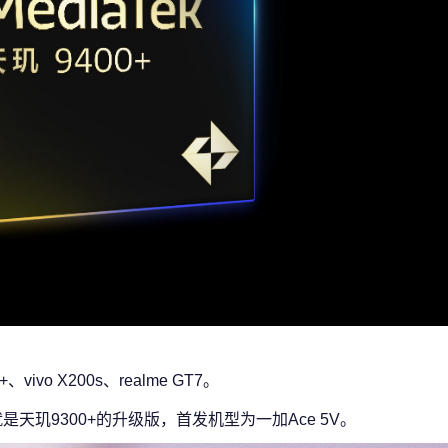
vivo X200s、realme GT7。
是天玑9300+的升级版，首发机型为一加Ace 5V。