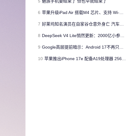
5
魅族手机要结束了 但也早就结束了
6
苹果升级iPad Air 搭载M4 芯片、支持 Wi‑Fi 7 售价不变
7
好莱坞知名演员在自家谷仓意外身亡 汽车搭电时突然自燃
8
DeepSeek V4 Lite悄然更新：2000亿小参数性能逼近美国顶流
9
Google高层提前暗示：Android 17不再只是操作系统
10
苹果推出iPhone 17e 配备A19处理器 256GB容量起步 刘海屏依旧