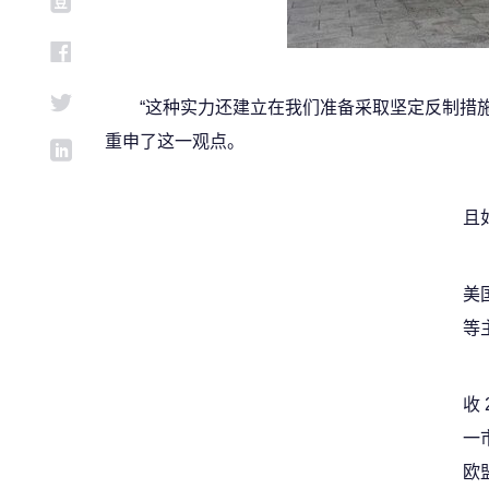
“这种实力还建立在我们准备采取坚定反制措
重申了这一观点。
且
美
等
收
一
欧