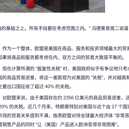
施的基础之上。所有手段都在考虑范围之内。” 冯德莱恩周二说
作为一个整体，欧盟是美国在商品、服务和投资领域最大的贸
如果将商品和服务都考虑在内，双方之间的贸易大致是平衡的。
但在计算所谓的 “报复性关税” 时，美国政府似乎有争议地只
国的商品贸易逆差，将这一差距视为对美国的 “关税”，并对越南
主要出口国征收了超过 40% 的关税。
对欧盟来说，由于美国存在约 2356 亿美元的商品贸易逆差，
 20% 的关税。近几个月来，特朗普特别对美国与这个由 27 个
市场的贸易关系感到不满，指责欧盟对待全球最大经济体 “非常恶
盟销售产品的同时 “让（美国）产品进入欧洲变得非常困难”。