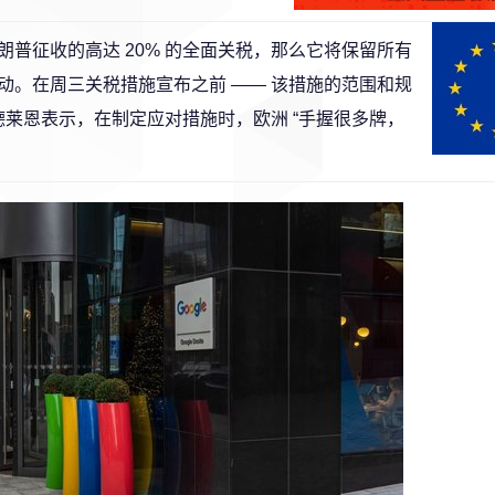
普征收的高达 20% 的全面关税，那么它将保留所有
动。在周三关税措施宣布之前 —— 该措施的范围和规
德莱恩表示，在制定应对措施时，欧洲 “手握很多牌，