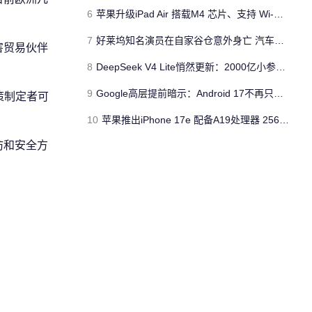
6
苹果升级iPad Air 搭载M4 芯片、支持 Wi‑Fi 7 售价不变
7
好莱坞知名演员在自家谷仓意外身亡 汽车搭电时突然自燃
害贸易伙伴
8
DeepSeek V4 Lite悄然更新：2000亿小参数性能逼近美国顶流
9
Google高层提前暗示：Android 17不再只是操作系统
政策制定者可
10
苹果推出iPhone 17e 配备A19处理器 256GB容量起步 刘海屏依旧
防和安全方