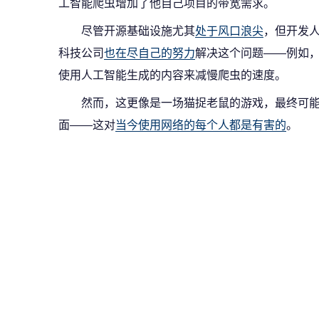
工智能爬虫增加了他自己项目的带宽需求。
尽管开源基础设施尤其
处于风口浪尖
，但开发人
科技公司
也在尽自己的努力
解决这个问题——例如，Clo
使用人工智能生成的内容来减慢爬虫的速度。
然而，这更像是一场猫捉老鼠的游戏，最终可
面——这对
当今使用网络的每个人都是有害的
。