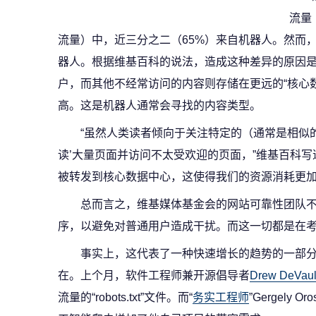
流量
流量）中，近三分之二（65%）来自机器人。然而，
器人。根据维基百科的说法，造成这种差异的原因
户，而其他不经常访问的内容则存储在更远的“核心
高。这是机器人通常会寻找的内容类型。
“虽然人类读者倾向于关注特定的（通常是相似
读’大量页面并访问不太受欢迎的页面，”维基百科写
被转发到核心数据中心，这使得我们的资源消耗更加
总而言之，维基媒体基金会的网站可靠性团队
序，以避免对普通用户造成干扰。而这一切都是在
事实上，这代表了一种快速增长的趋势的一部
在。上个月，软件工程师兼开源倡导者
Drew DeVau
流量的“robots.txt”文件。而“
务实工程师
”Gergely O