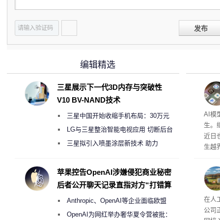
发布
编辑精选
三星展示下一代3D内存与突破性
V10 BV-NAND技术
公司
AI
三星中国开始收缩手机布局：30万元
生。继 
月销售额不达标门店 将被逐步清退
LG与三星整治智能电视应用 切断后台
近日
偷偷共享带宽的违规行为
三星拟引入喷墨涂层新技术 助力
生越
Galaxy S27 Ultra进一步缩减镜头模组厚
科技
度
苹果控告OpenAI涉嫌侵犯商业秘密
后者公开聊天记录直指对方“打错算
盘”
26
在人
Anthropic、OpenAI等企业面临欧盟
公司
《人工智能法案》全新执法权限审查
OpenAI为网红举办奢华夏令营被批：