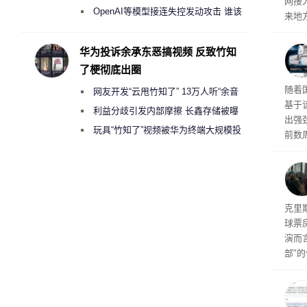
网接
2000美元一晚 遭讽“反乌托邦”
OpenAI等模型接连失控发动攻击 谁该
来地
承担法律责任？
企业
价，
华为投诉余承东恶搞视频 反致竹知
0英
了梗彻底出圈
当地
传统
随着
网友开发“云甩竹知了” 13万人听“余音
斯顿
基于
保护
绕梁”
利益分歧引发内部摩擦 长鑫存储被曝
出强
曾将华为驻场工程师驱逐出研发基地
玩具“竹知了”视频被华为终端大规模投
前数周
诉下架
厂商七
限，
粒的D
频水
导演
克里
球票
演而
部"
侠三
士》