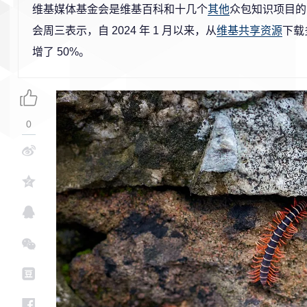
维基媒体基金会是维基百科和十几个
其他
众包知识项目的
会周三表示，自 2024 年 1 月以来，从
维基共享资源
下载
增了 50%。
0