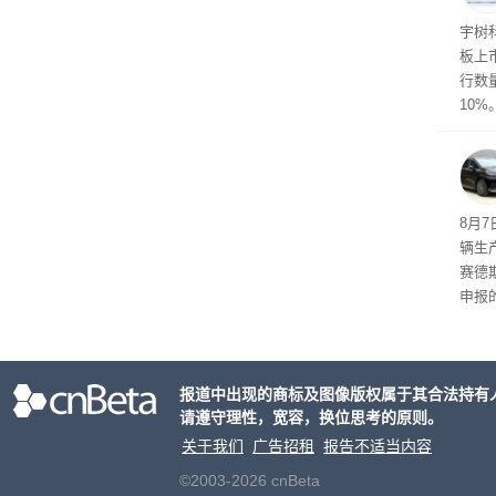
点合
宇树
板上市
行数量
10%
8月
辆生
赛德
申报
双电
单电
持一致
报道中出现的商标及图像版权属于其合法持有
2mm
请遵守理性，宽容，换位思考的原则。
h。
关于我们
广告招租
报告不适当内容
©2003-2026 cnBeta