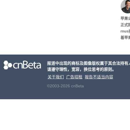
任
苹果
正式
rn
着苹
资料显
布斯
至20
报道中出现的商标及图像版权属于其合法持有
长已达
请遵守理性，宽容，换位思考的原则。
天，
行官
关于我们
广告招租
报告不适当内容
©2003-2026 cnBeta