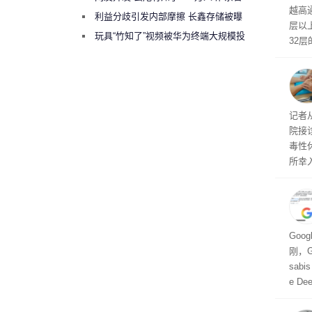
越高
绕梁”
利益分歧引发内部摩擦 长鑫存储被曝
层以
曾将华为驻场工程师驱逐出研发基地
玩具“竹知了”视频被华为终端大规模投
32
诉下架
前身
ND
研发
星、
重症
记者
容量
院接
毒性
所幸
业
Goo
刚，Go
sab
e De
家。