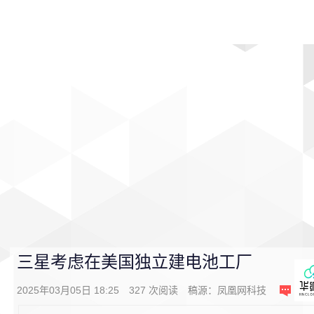
首页
影视
音乐
游戏
动漫
排行
三星考虑在美国独立建电池工厂
2025年03月05日 18:25
327
次阅读
稿源：
凤凰网科技
0
条