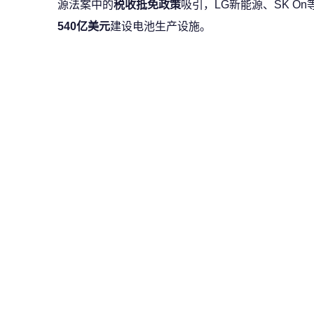
源法案中的
税收抵免政策
吸引，LG新能源、SK O
540亿美元
建设电池生产设施。