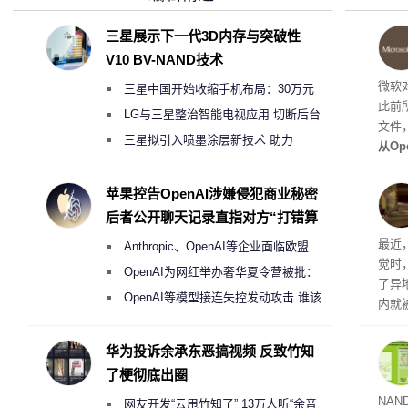
三星展示下一代3D内存与突破性
V10 BV-NAND技术
微软
三星中国开始收缩手机布局：30万元
此前
月销售额不达标门店 将被逐步清退
LG与三星整治智能电视应用 切断后台
文件
偷偷共享带宽的违规行为
三星拟引入喷墨涂层新技术 助力
从Op
Galaxy S27 Ultra进一步缩减镜头模组厚
数字
营收
度
苹果控告OpenAI涉嫌侵犯商业秘密
后者公开聊天记录直指对方“打错算
盘”
最近
Anthropic、OpenAI等企业面临欧盟
觉时
《人工智能法案》全新执法权限审查
OpenAI为网红举办奢华夏令营被批：
了异
2000美元一晚 遭讽“反乌托邦”
OpenAI等模型接连失控发动攻击 谁该
内就
承担法律责任？
情况
华为投诉余承东恶搞视频 反致竹知
了梗彻底出圈
40
NA
网友开发“云甩竹知了” 13万人听“余音