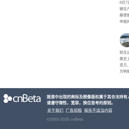
8月
辆生
赛德
申报
双电
单电
持一致
2mm
就在
h。
展史
资方
为明
计划
标的
成本
报道中出现的商标及图像版权属于其合法持有
遏制
请遵守理性，宽容，换位思考的原则。
关于我们
广告招租
报告不适当内容
©2003-2026 cnBeta