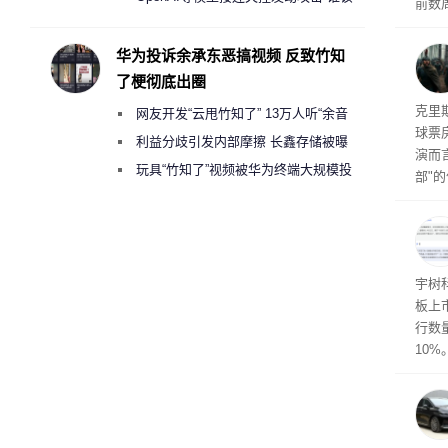
前数周
承担法律责任？
厂商七
限，
华为投诉余承东恶搞视频 反致竹知
粒的D
了梗彻底出圈
频水
导演
克里
网友开发“云甩竹知了” 13万人听“余音
球票
绕梁”
利益分歧引发内部摩擦 长鑫存储被曝
演而
曾将华为驻场工程师驱逐出研发基地
玩具“竹知了”视频被华为终端大规模投
部"
诉下架
侠三
士》
点合
宇树
板上市
行数量
10%