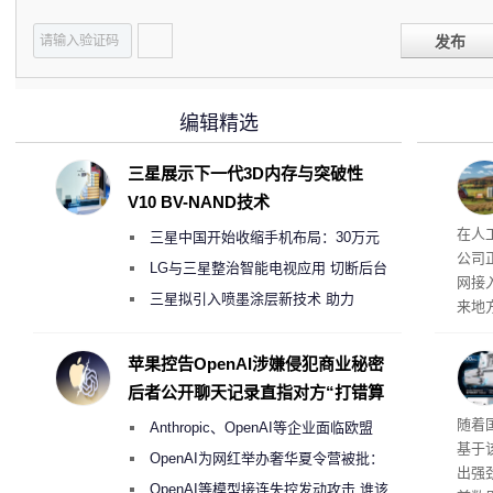
发布
编辑精选
三星展示下一代3D内存与突破性
V10 BV-NAND技术
26
在人
三星中国开始收缩手机布局：30万元
公司
月销售额不达标门店 将被逐步清退
LG与三星整治智能电视应用 切断后台
网接
偷偷共享带宽的违规行为
三星拟引入喷墨涂层新技术 助力
来地
Galaxy S27 Ultra进一步缩减镜头模组厚
企业
价，
度
苹果控告OpenAI涉嫌侵犯商业秘密
0英
后者公开聊天记录直指对方“打错算
当地
盘”
传统
随着
Anthropic、OpenAI等企业面临欧盟
斯顿
基于
保护
《人工智能法案》全新执法权限审查
OpenAI为网红举办奢华夏令营被批：
出强
2000美元一晚 遭讽“反乌托邦”
OpenAI等模型接连失控发动攻击 谁该