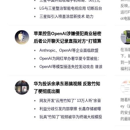
三星中国开始收缩手机布局：30万元
反映，
月销售额不达标门店 将被逐步清退
LG与三星整治智能电视应用 切断后台
运行F
偷偷共享带宽的违规行为
三星拟引入喷墨涂层新技术 助力
ot
Galaxy S27 Ultra进一步缩减镜头模组厚
损坏
度
苹果控告OpenAI涉嫌侵犯商业秘密
后者公开聊天记录直指对方“打错算
盘”
RTX
在当
Anthropic、OpenAI等企业面临欧盟
下，
《人工智能法案》全新执法权限审查
OpenAI为网红举办奢华夏令营被批：
到一
2000美元一晚 遭讽“反乌托邦”
OpenAI等模型接连失控发动攻击 谁该
福利活
承担法律责任？
英伟
州格
华为投诉余承东恶搞视频 反致竹知
家提供
了梗彻底出圈
卡（F
户面
随着科
网友开发“云甩竹知了” 13万人听“余音
这一
ey
（Veri
绕梁”
利益分歧引发内部摩擦 长鑫存储被曝
的安全
曾将华为驻场工程师驱逐出研发基地
玩具“竹知了”视频被华为终端大规模投
的最新
诉下架
失。研