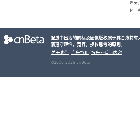
重大
体（A
以通
查找
（Per
报道中出现的商标及图像版权属于其合法持有
用的
请遵守理性，宽容，换位思考的原则。
推出，
单一
关于我们
广告招租
报告不适当内容
户处
©2003-2026 cnBeta