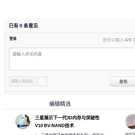
已有
0
条意见
登录
还可以输入
320
发布
编辑精选
三星展示下一代3D内存与突破性
V10 BV-NAND技术
患
据科技