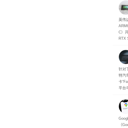
内存
以利用
并窃取
SD
英伟达
在线
态
AR
件是
C）
软件
RTX
年晚
将到
的技
起售
针对
特汽
卡“F
平台
为2
车的
及个
Goo
（Go