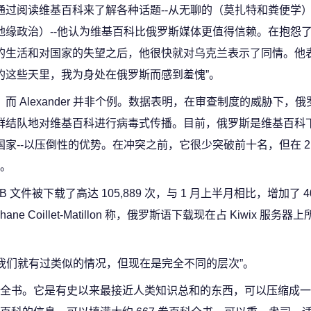
通过阅读维基百科来了解各种话题--从无聊的（莫扎特和粪便学
地缘政治）--他认为维基百科比俄罗斯媒体更值得信赖。在抱怨
的生活和对国家的失望之后，他很快就对乌克兰表示了同情。他表
的这些天里，我为身处在俄罗斯而感到羞愧”。
而 Alexander 并非个例。数据表明，在审查制度的威胁下，
群结队地对维基百科进行病毒式传播。目前，俄罗斯是维基百科
国家--以压倒性的优势。在冲突之前，它很少突破前十名，但在 2 月
。
文件被下载了高达 105,889 次，与 1 月上半月相比，增加了 40
e Coillet-Matillon 称，俄罗斯语下载现在占 Kiwix 服务器
，我们就有过类似的情况，但现在是完全不同的层次”。
全书。它是有史以来最接近人类知识总和的东西，可以压缩成一