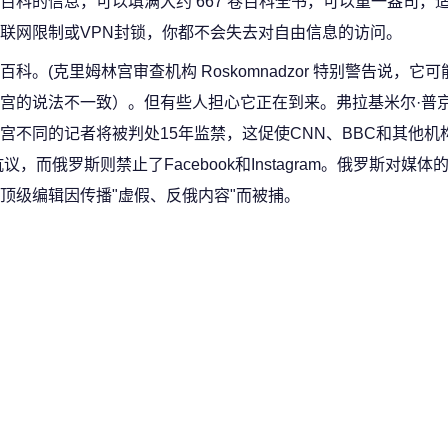
科的信息，可以填满大约 667 卷百科全书，可以重一盎司，
联网限制或VPN封锁，你都不会失去对自由信息的访问。
。(克里姆林宫审查机构 Roskomnadzor 特别警告说，它
宫的说法不一致）。但有些人担心它正在到来。弗拉基米尔·普
不同的记者将被判处15年监禁，这促使CNN、BBC和其他机
议，而俄罗斯则禁止了Facebook和Instagram。俄罗斯对媒
顶级编辑因传播"虚假、反俄内容"而被捕。