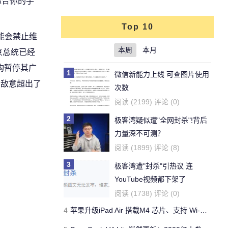
适合你的手
Top 10
可能会禁止维
本周
本月
京总统已经
构暂停其广
1
微信新能力上线 可查图片使用
体的敌意超出了
次数
阅读 (2199) 评论 (0)
2
极客湾疑似遭"全网封杀"!背后
力量深不可测？
阅读 (1899) 评论 (8)
3
极客湾遭"封杀"引热议 连
YouTube视频都下架了
阅读 (1738) 评论 (0)
4
苹果升级iPad Air 搭载M4 芯片、支持 Wi‑Fi 7 售价不变