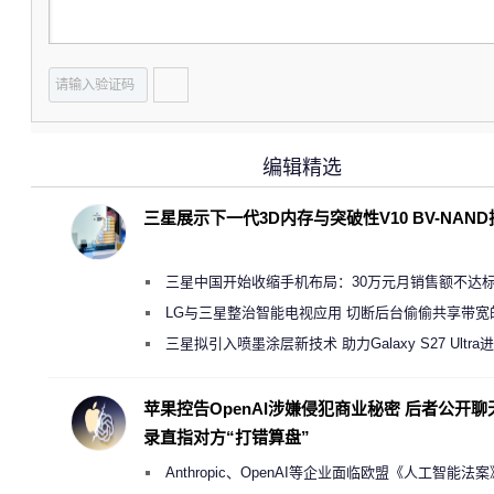
编辑精选
三星展示下一代3D内存与突破性V10 BV-NAN
三星中国开始收缩手机布局：30万元月销售额不达
店 将被逐步清退
LG与三星整治智能电视应用 切断后台偷偷共享带宽
规行为
三星拟引入喷墨涂层新技术 助力Galaxy S27 Ultra
缩减镜头模组厚度
苹果控告OpenAI涉嫌侵犯商业秘密 后者公开聊
录直指对方“打错算盘”
Anthropic、OpenAI等企业面临欧盟《人工智能法