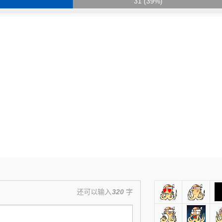
31 (39%)
还可以输入
320
字