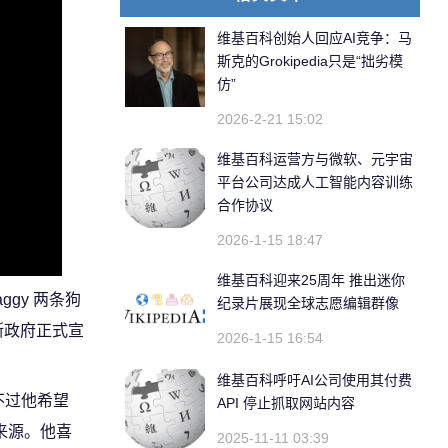
维基百科创始人回应AI竞争：马
斯克的Grokipedia只是“拙劣模
仿”
2026-2-21 15:02
维基百科运营方与微软、元宇宙
平台公司达成人工智能内容训练
合作协议
2026-1-15 18:47
维基百科迎来25周年 推出迷你
ggy 两条狗
纪录片展现全球志愿编辑群像
斯政府正式宣
2026-1-15 16:54
维基百科呼吁AI公司使用其付费
只不过他希望
API 停止抓取网站内容
来源。他喜
2025-11-11 03:39