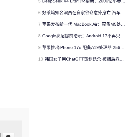
5
DeepSeek V4 Lite悄然更新：2000亿小参数性能逼近美国顶流
6
好莱坞知名演员在自家谷仓意外身亡 汽车搭电时突然自燃
7
苹果发布新一代 MacBook Air：配备M5处理器 性能、存储与 AI 全面升级 ​
8
Google高层提前暗示：Android 17不再只是操作系统
9
苹果推出iPhone 17e 配备A19处理器 256GB容量起步 刘海屏依旧
10
韩国女子用ChatGPT策划诱杀 被捕后靠清纯颜值粉丝暴涨50倍