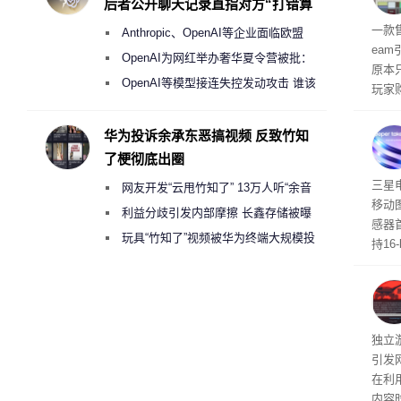
后者公开聊天记录直指对方“打错算
的电
盘”
全退
一款
Anthropic、OpenAI等企业面临欧盟
ea
《人工智能法案》全新执法权限审查
OpenAI为网红举办奢华夏令营被批：
原本
2000美元一晚 遭讽“反乌托邦”
OpenAI等模型接连失控发动攻击 谁该
玩家
承担法律责任？
过，
入仅剩
华为投诉余承东恶搞视频 反致竹知
了梗彻底出圈
传感
三星
网友开发“云甩竹知了” 13万人听“余音
移动
绕梁”
利益分歧引发内部摩擦 长鑫存储被曝
感器
曾将华为驻场工程师驱逐出研发基地
玩具“竹知了”视频被华为终端大规模投
持16
诉下架
光拍
文档
独立游
引发
在利用
内容