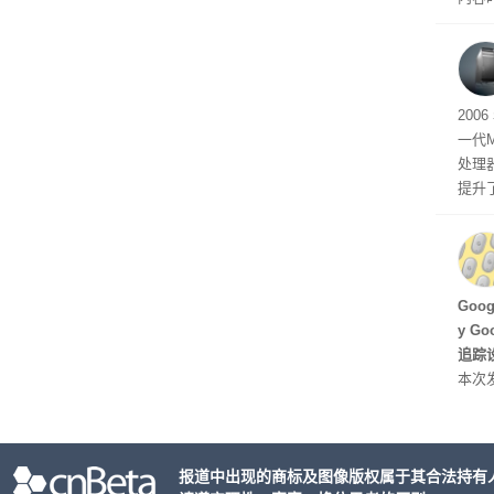
tage 
有五
200
一代
处理器
提升
C 架
型，原
ss 
Hu
Goo
y G
追踪设
本次发
列手机
新硬
果Air
报道中出现的商标及图像版权属于其合法持有
摩托罗