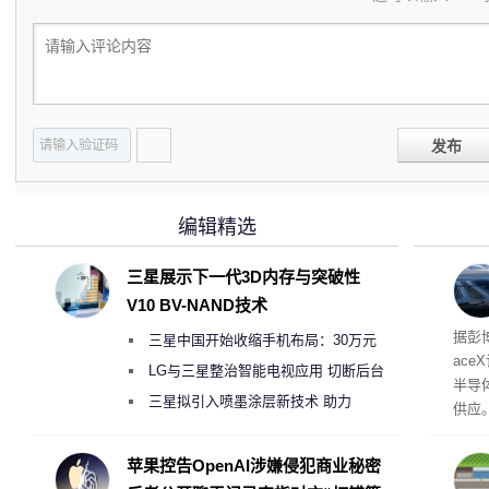
发布
编辑精选
三星展示下一代3D内存与突破性
V10 BV-NAND技术
电
据彭
三星中国开始收缩手机布局：30万元
ace
月销售额不达标门店 将被逐步清退
LG与三星整治智能电视应用 切断后台
半导
偷偷共享带宽的违规行为
三星拟引入喷墨涂层新技术 助力
供应
Galaxy S27 Ultra进一步缩减镜头模组厚
赖利·
开会
度
苹果控告OpenAI涉嫌侵犯商业秘密
取“