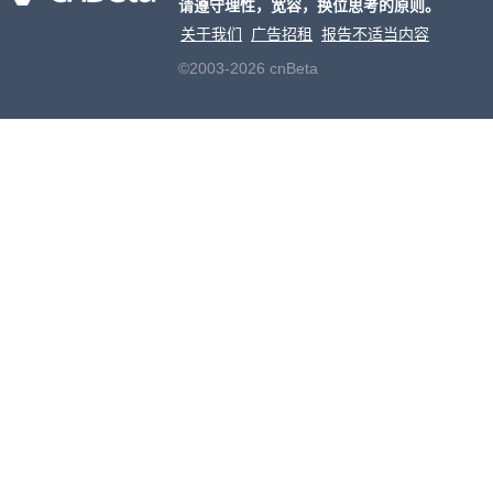
请遵守理性，宽容，换位思考的原则。
开正
关于我们
广告招租
报告不适当内容
©2003-2026 cnBeta