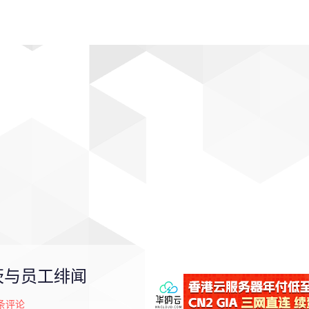
动漫
趣闻
科学
软件
主题
排行
茨与员工绯闻
条评论