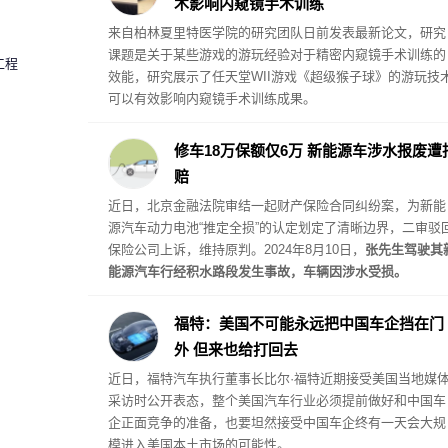
术影响内窥镜手术训练
来自柏林夏里特医学院的研究团队日前发表最新论文，研究
课题是关于某些游戏的游玩经验对于精密内窥镜手术训练的
工程
效能，研究展示了任天堂WII游戏《超级猴子球》的游玩技
可以有效影响内窥镜手术训练成果。
修车18万保额仅6万 新能源车涉水报废遭
赔
近日，北京金融法院审结一起财产保险合同纠纷案，为新能
源汽车动力电池“推定全损”的认定划定了清晰边界，二审驳
保险公司上诉，维持原判。2024年8月10日，
张先生驾驶其
能源汽车行经积水路段发生事故，车辆因涉水受损。
福特：美国不可能永远把中国车企挡在门
外 但来也给打回去
近日，福特汽车执行董事长比尔·福特近期接受美国当地媒
采访时公开表态，整个美国汽车行业必须提前做好和中国车
企正面竞争的准备，也要坦然接受中国车企终有一天会大规
模进入美国本土市场的可能性。