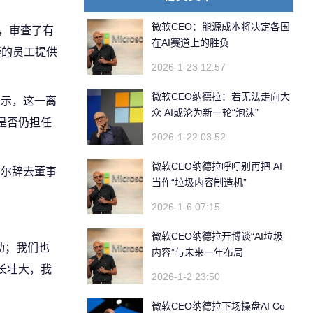
微软CEO：能源成本将决定各国
，审查了有
在AI赛道上的胜负
疑的员工提供
2026-1-23 12:57
微软CEO纳德拉：若无法走向大
表示，这一离
众 AI或沦为新一轮“泡沫”
是否仍担任
2026-1-22 03:52
微软CEO纳德拉呼吁别再把 AI
比尔辞去董事
当作“垃圾内容制造机”
2026-1-6 07:15
微软CEO纳德拉开博谈“AI垃圾
动；我们也
内容”与未来一年布局
长壮大，我
2026-1-2 23:50
微软CEO纳德拉下场操盘AI Co