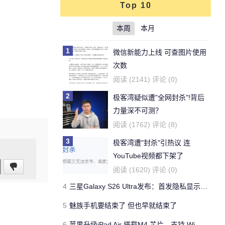
Top 10
本周
本月
1
微信新能力上线 可查图片使用
次数
阅读 (2141) 评论 (0)
2
极客湾疑似遭"全网封杀"!背后
力量深不可测？
阅读 (1762) 评论 (8)
3
极客湾遭"封杀"引热议 连
YouTube视频都下架了
阅读 (1620) 评论 (0)
4
三星Galaxy S26 Ultra发布：首发隐私显示屏、骁龙 8 Elite Gen 5与60W闪充
5
魅族手机要结束了 但也早就结束了
6
苹果升级iPad Air 搭载M4 芯片、支持 Wi‑Fi 7 售价不变