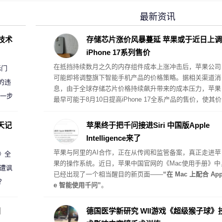
最新资讯
D技术
存储芯片涨价风暴蔓延 苹果或于近日上调
iPhone 17系列售价
在抵挡持续数月之久的内存组件成本上涨冲击后，苹果公司
标门
可能即将调整旗下智能手机产品的价格策略。据相关渠道消
的违
息，由于全球存储芯片价格持续飙升带来的成本压力，苹果
进一步
最早可能于8月10日提高iPhone 17全系产品的售价，使其价
格体系与此前受内存危机影响而提价的其他硬件产品保持一
致。
天记
苹果终于把千问接进Siri 中国版Apple
Intelligence来了
苹果与阿里的AI合作，正在从传闻和监管备案，真正走进苹
案》全
果的操作系统。近日，苹果中国官网的《Mac使用手册》中
 遭讽
已经出现了一个相当醒目的新页面——
“在 Mac 上配合 App
？
e 智能使用千问”
。
圈
德国医学新研究 WII游戏《超级猴子球》