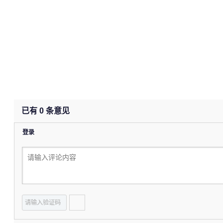
已有
0
条意见
登录