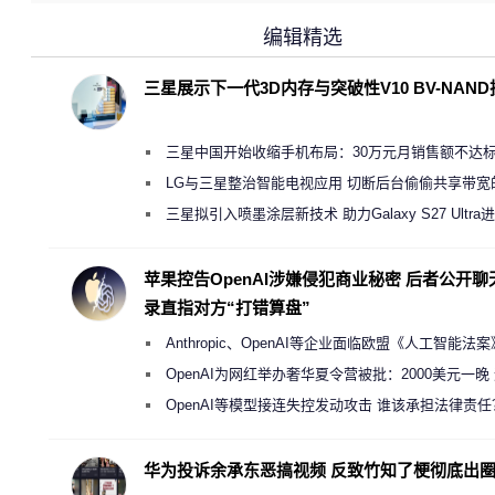
编辑精选
三星展示下一代3D内存与突破性V10 BV-NAN
三星中国开始收缩手机布局：30万元月销售额不达
店 将被逐步清退
LG与三星整治智能电视应用 切断后台偷偷共享带宽
规行为
三星拟引入喷墨涂层新技术 助力Galaxy S27 Ultra
缩减镜头模组厚度
苹果控告OpenAI涉嫌侵犯商业秘密 后者公开聊
录直指对方“打错算盘”
Anthropic、OpenAI等企业面临欧盟《人工智能法
新执法权限审查
OpenAI为网红举办奢华夏令营被批：2000美元一晚
“反乌托邦”
OpenAI等模型接连失控发动攻击 谁该承担法律责任
华为投诉余承东恶搞视频 反致竹知了梗彻底出