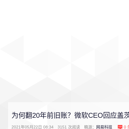
首页
影视
音乐
游戏
为何翻20年前旧账？微软CEO回应盖
2021年05月22日 08:34
3151
次阅读
稿源：
网易科技
0