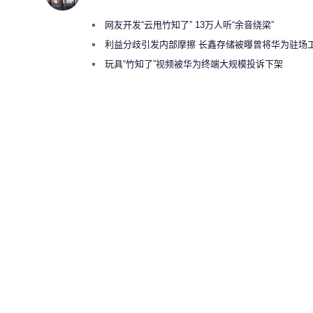
网友开发“云甩竹知了” 13万人听“余音绕梁”
利益分歧引发内部摩擦 长鑫存储被曝曾将华为驻场
师驱逐出研发基地
玩具“竹知了”视频被华为终端大规模投诉下架