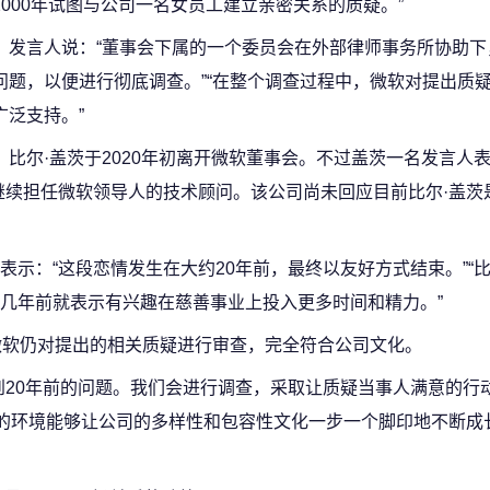
2000年试图与公司一名女员工建立亲密关系的质疑。”
发言人说：“董事会下属的一个委员会在外部律师事务所协助下
问题，以便进行彻底调查。”“在整个调查过程中，微软对提出质
广泛支持。”
比尔·盖茨于2020年初离开微软董事会。不过盖茨一名发言人
继续担任微软领导人的技术顾问。该公司尚未回应目前比尔·盖茨
示：“这段恋情发生在大约20年前，最终以友好方式结束。”“
几年前就表示有兴趣在慈善事业上投入更多时间和精力。”
微软仍对提出的相关质疑进行审查，完全符合公司文化。
到20年前的问题。我们会进行调查，采取让质疑当事人满意的行
造的环境能够让公司的多样性和包容性文化一步一个脚印地不断成