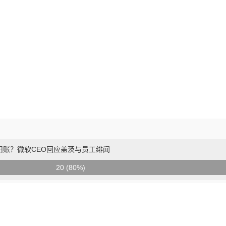
旧账？微软CEO回应盖茨与员工绯闻
20 (80%)