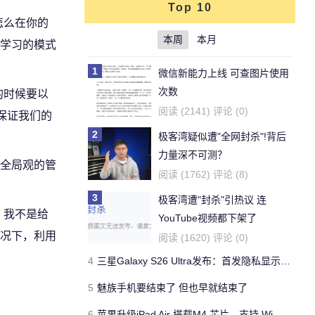
Top 10
怎么在你的
本周
本月
学习的模式
1
微信新能力上线 可查图片使用
次数
的时候要以
阅读 (2141) 评论 (0)
保证我们的
2
极客湾疑似遭"全网封杀"!背后
力量深不可测？
全局观的管
阅读 (1762) 评论 (8)
3
极客湾遭"封杀"引热议 连
，我不是给
YouTube视频都下架了
况下，利用
阅读 (1620) 评论 (0)
4
三星Galaxy S26 Ultra发布：首发隐私显示屏、骁龙 8 Elite Gen 5与60W闪充
5
魅族手机要结束了 但也早就结束了
6
苹果升级iPad Air 搭载M4 芯片、支持 Wi‑Fi 7 售价不变