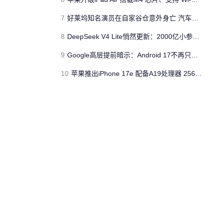
7
好莱坞知名演员在自家谷仓意外身亡 汽车搭电时突然自燃
8
DeepSeek V4 Lite悄然更新：2000亿小参数性能逼近美国顶流
9
Google高层提前暗示：Android 17不再只是操作系统
10
苹果推出iPhone 17e 配备A19处理器 256GB容量起步 刘海屏依旧