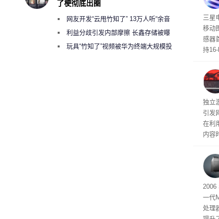
了梗彻底出圈
传感
三星
网友开发“云甩竹知了” 13万人听“余音
移动
绕梁”
利益分歧引发内部摩擦 长鑫存储被曝
感器
曾将华为驻场工程师驱逐出研发基地
玩具“竹知了”视频被华为终端大规模投
持16
诉下架
光拍
文档
独立游
引发
在利用
内容
tage 
有五
200
一代
处理器
提升