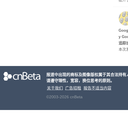
C 架
型，原
ss 
Hu
Goo
y G
追踪设
本次发
列手机
新硬
果Air
报道中出现的商标及图像版权属于其合法持有
摩托罗
请遵守理性，宽容，换位思考的原则。
开正
关于我们
广告招租
报告不适当内容
©2003-2026 cnBeta