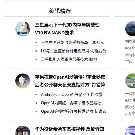
编辑精选
三星展示下一代3D内存与突破性
V10 BV-NAND技术
电
据彭
三星中国开始收缩手机布局：30万元
ace
月销售额不达标门店 将被逐步清退
LG与三星整治智能电视应用 切断后台
半导
偷偷共享带宽的违规行为
三星拟引入喷墨涂层新技术 助力
供应
Galaxy S27 Ultra进一步缩减镜头模组厚
赖利·
开会
度
苹果控告OpenAI涉嫌侵犯商业秘密
取“
后者公开聊天记录直指对方“打错算
的电
盘”
全退
一款
Anthropic、OpenAI等企业面临欧盟
ea
《人工智能法案》全新执法权限审查
OpenAI为网红举办奢华夏令营被批：
原本
2000美元一晚 遭讽“反乌托邦”
OpenAI等模型接连失控发动攻击 谁该
玩家
承担法律责任？
过，
入仅剩
华为投诉余承东恶搞视频 反致竹知