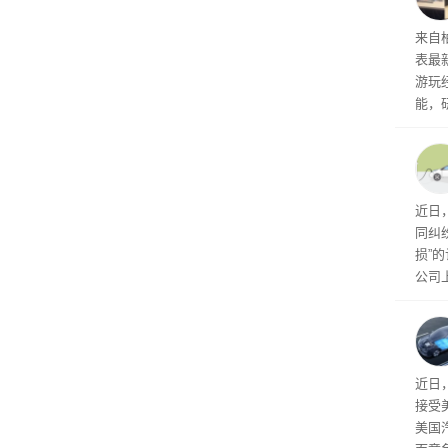
内窥
来自
表最
游玩
能，
球》
训练
近日
同纠
损”
公司
先生
事故
给打
近日
接受
美国