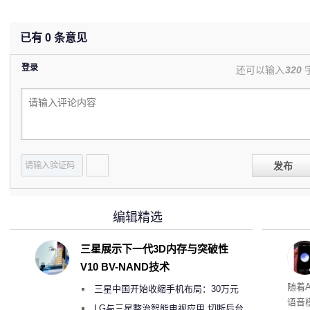
已有
0
条意见
登录
还可以输入
320
发布
编辑精选
三星展示下一代3D内存与突破性
V10 BV-NAND技术
理”
随着A
三星中国开始收缩手机布局：30万元
语音
月销售额不达标门店 将被逐步清退
LG与三星整治智能电视应用 切断后台