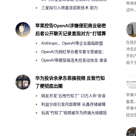
带来
偷偷共享带宽的违规行为
三星拟引入喷墨涂层新技术 助力
试中，
Galaxy S27 Ultra进一步缩减镜头模组厚
的自
互的
度
苹果控告OpenAI涉嫌侵犯商业秘密
桌面
后者公开聊天记录直指对方“打错算
盘”
系列
在抵
Anthropic、OpenAI等企业面临欧盟
冲击
《人工智能法案》全新执法权限审查
OpenAI为网红举办奢华夏令营被批：
手机
2000美元一晚 遭讽“反乌托邦”
OpenAI等模型接连失控发动攻击 谁该
由于
承担法律责任？
本压
ne
华为投诉余承东恶搞视频 反致竹知
前受
了梗彻底出圈
保持
了
苹果
网友开发“云甩竹知了” 13万人听“余音
备案
绕梁”
利益分歧引发内部摩擦 长鑫存储被曝
苹果
曾将华为驻场工程师驱逐出研发基地
玩具“竹知了”视频被华为终端大规模投
经出
诉下架
ac 