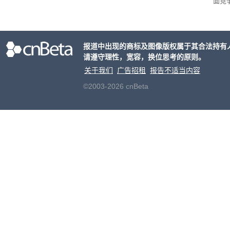
面竞
有一
性。
报道中出现的商标及图像版权属于其合法持有
请遵守理性，宽容，换位思考的原则。
关于我们
广告招租
报告不适当内容
©2003-2026 cnBeta