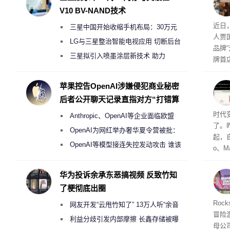
V10 BV-NAND技术
肉串
近日
三星中国开始收缩手机布局：30万元
人贾
月销售额不达标门店 将被逐步清退
LG与三星整治智能电视应用 切断后台
品牌
偷偷共享带宽的违规行为
三星拟引入喷墨涂层新技术 助力
牌首
Galaxy S27 Ultra进一步缩减镜头模组厚
访发
者均
度
苹果控告OpenAI涉嫌侵犯商业秘密
与西
后者公开聊天记录直指对方“打错算
盘”
Co
时代
Anthropic、OpenAI等企业面临欧盟
了。昨
《人工智能法案》全新执法权限审查
OpenAI为网红举办奢华夏令营被批：
起，自
2000美元一晚 遭讽“反乌托邦”
OpenAI等模型接连失控发动攻击 谁该
o、M
承担法律责任？
自动模
和操
华为投诉余承东恶搞视频 反致竹知
命令
了梗彻底出圈
起来，
期
Roc
网友开发“云甩竹知了” 13万人听“余音
防御
冒险
气将
绕梁”
利益分歧引发内部摩擦 长鑫存储被曝
母公司T
发效