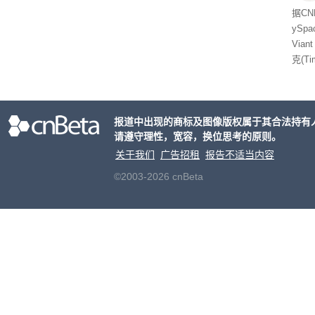
据C
yS
Via
克(T
ris
合适
户对
报道中出现的商标及图像版权属于其合法持有
算法
请遵守理性，宽容，换位思考的原则。
老牌
关于我们
广告招租
报告不适当内容
©2003-2026 cnBeta