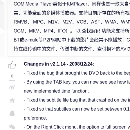
GOM Media Player类似于KMPlayer，同样也是一
美、功能全面的多媒体播放器。支持目前所存在的所有视
RMVB、 MPG、M1V、M2V、VOB、ASF、WMA、WMV
OGM、MKV、MP4、IFO）。 以‘查找解码’功能来支
BT或e-mule等P2P网站中下载的影片会经常不能播放，GOM
持在线传输中的文件、传送中断的文件、索引损坏的AVI
Changes in v2.1.14 - 2008/12/24:
- Fixed the bug that brought the DVD back to the be
8
- By using the TAB key, you can now see see how far
new implemented time function.
- Fixed the subtitle file bug that that crashed on the 
- Fixed so that subtitles can now be set between 0.
preference.
- On the Right Click menu, the option to full screen w