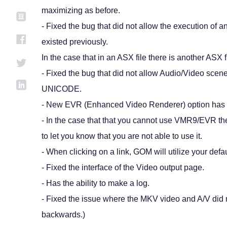
maximizing as before.
- Fixed the bug that did not allow the execution of 
existed previously.
In the case that in an ASX file there is another ASX f
- Fixed the bug that did not allow Audio/Video scene
UNICODE.
- New EVR (Enhanced Video Renderer) option has
- In the case that that you cannot use VMR9/EVR th
to let you know that you are not able to use it.
- When clicking on a link, GOM will utilize your defa
- Fixed the interface of the Video output page.
- Has the ability to make a log.
- Fixed the issue where the MKV video and A/V did 
backwards.)