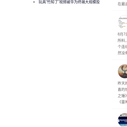
曾将华为驻场工程师驱逐出研发基地
玩具“竹知了”视频被华为终端大规模投
在最近
诉下架
时，Ta
ss 
悄悄
8月
所料
个连
然没
就开
有品
着—
线了
昨天
喜的
之锤
《雷
mes
ox、
出震