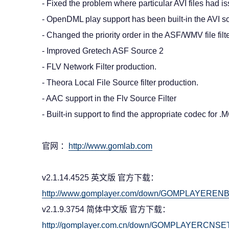
- Fixed the problem where particular AVI files had i
- OpenDML play support has been built-in the AVI sou
- Changed the priority order in the ASF/WMV file filte
- Improved Gretech ASF Source 2
- FLV Network Filter production.
- Theora Local File Source filter production.
- AAC support in the Flv Source Filter
- Built-in support to find the appropriate codec for .
官网 ：
http://www.gomlab.com
v2.1.14.4525 英文版 官方下载：
http://www.gomplayer.com/down/GOMPLAYERE
v2.1.9.3754 简体中文版 官方下载：
http://gomplayer.com.cn/down/GOMPLAYERCNS