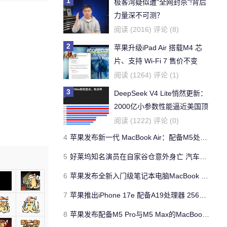
1
(0%)
极客湾疑似遭"全网封杀"!背后
力量深不可测？
阅读 (2016) 评论 (8)
2
苹果升级iPad Air 搭载M4 芯
片、支持 Wi‑Fi 7 售价不变
阅读 (1264) 评论 (1)
3
DeepSeek V4 Lite悄然更新：
2000亿小参数性能逼近美国顶
流
阅读 (1222) 评论 (0)
4
苹果发布新一代 MacBook Air：配备M5处理器 性能、存储与 AI 全面升级 ​
5
好莱坞知名演员在自家谷仓意外身亡 汽车搭电时突然自燃
6
苹果发布全新入门级笔记本电脑MacBook Neo 起售价599美元
7
苹果推出iPhone 17e 配备A19处理器 256GB容量起步 刘海屏依旧
8
苹果发布配备M5 Pro与M5 Max的MacBook Pro 本地AI能力再升级 ​