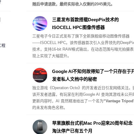
？
随后申请退款，最终实际收入仅剩约2045美元。
圈
三星发布首款搭载DeepPix技术的
ISOCELL HPC图像传感器
三星电子今日正式发布了旗下全新旗舰级移动图像传感器
——
ISOCELL HPC
。该传感器首次引入业界领先的DeepPi
工程
技术，支持16-bit RAW格式输出，在动态范围与暗光拍摄表
现上实现了大幅提升。
Google AI不知何故得知了一个只存在于
发者私人文档中的秘密
独立游戏《Operation Octo》的开发者近日引发网络关注。
该开发者透露，有玩家在利用Google AI 查询其游戏未公开
更新内容时，AI 竟然精准给出了一个名为
“Vantage Tripod
的未发布角色名称。
苹果旗舰台式机Mac Pro迎来20周年纪念
淘汰停产已有五个月