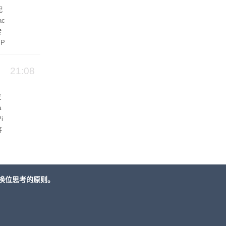
配
ac
转
 P
21:08
发
a
i
将
拉
换位思考的原则。