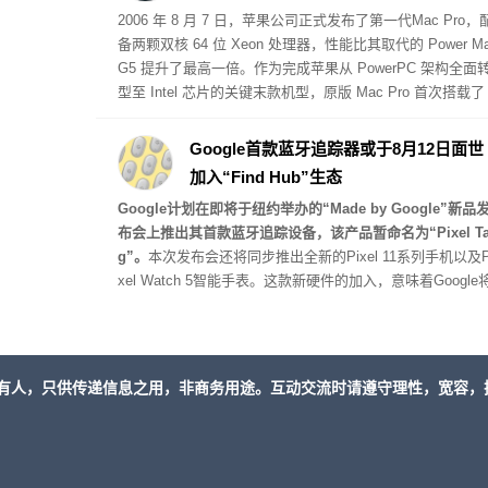
2006 年 8 月 7 日，苹果公司正式发布了第一代
Mac Pro
，
备两颗双核 64 位 Xeon 处理器，性能比其取代的 Power M
G5 提升了最高一倍。作为完成苹果从 PowerPC 架构全面
型至 Intel 芯片的关键末款机型，原版 Mac Pro 首次搭载了
CI Express 扩展槽，起步售价为 2499 美元。
Google首款蓝牙追踪器或于8月12日面世
加入“Find Hub”生态
Google计划在即将于纽约举办的“Made by Google”新品
布会上推出其首款蓝牙追踪设备，该产品暂命名为“Pixel T
g”。
本次发布会还将同步推出全新的Pixel 11系列手机以及P
xel Watch 5智能手表。这款新硬件的加入，意味着Google
直接与苹果AirTag 2、三星Galaxy SmartTag 2以及摩托罗
Moto Tag 2等主流蓝牙追踪器展开正面竞争。
有人，只供传递信息之用，非商务用途。互动交流时请遵守理性，宽容，