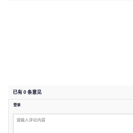
已有
0
条意见
登录