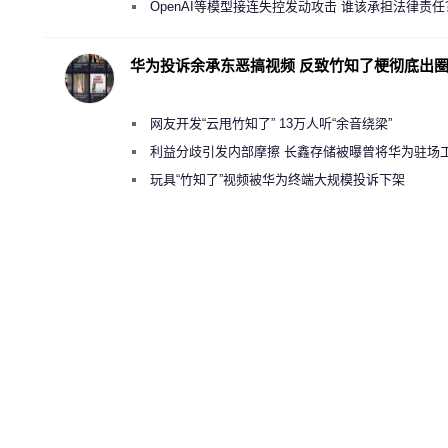
“反乌托邦”
OpenAI等模型接连失控发动攻击 谁该承担法律责任
华为投诉余承东恶搞视频 反致竹知了梗彻底出
网友开发“云甩竹知了” 13万人听“余音绕梁”
利益分歧引发内部摩擦 长鑫存储被曝曾将华为驻场
师驱逐出研发基地
玩具“竹知了”视频被华为终端大规模投诉下架