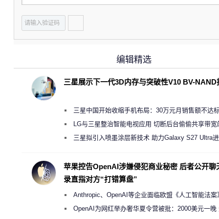
编辑精选
三星展示下一代3D内存与突破性V10 BV-NAN
三星中国开始收缩手机布局：30万元月销售额不达
店 将被逐步清退
LG与三星整治智能电视应用 切断后台偷偷共享带宽
规行为
三星拟引入喷墨涂层新技术 助力Galaxy S27 Ultra
缩减镜头模组厚度
苹果控告OpenAI涉嫌侵犯商业秘密 后者公开聊
录直指对方“打错算盘”
Anthropic、OpenAI等企业面临欧盟《人工智能法
新执法权限审查
OpenAI为网红举办奢华夏令营被批：2000美元一晚