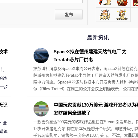
发布
最新资讯
D技术
SpaceX拟在德州建建天然气电厂 为
Terafab芯片厂供电
据彭博社消息及SpaceX本周公开表态，SpaceX计划在德克
标门
萨斯州为其拟建的Terafab半导体工厂建造天然气发电厂以
的违
障电力供应。SpaceX能源与数据中心开发负责人赖利·特雷
进一步
尔（Riley Trettel）在周三的公开会议上明确表示，公司在
项目中将采取“自备电力”的模式，并配备规模极其庞大的电
阵列。
天记
中国玩家贡献130万美元 游戏开发者以为
发财结果全退款了
一款售价高达200美元的游戏作品近日在Steam引发热议，
案》全
18岁开发者迈克尔·梅杰原本只是想开个玩笑，却意外吸引
 遭讽
千名玩家购买，销售额一度突破130万美元。
不过，大量玩