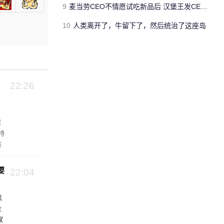
9
麦当劳CEO不情愿试吃新品后 汉堡王发CEO狠咬皇堡视频借势营销
10
人类离开了，牛留下了，然后统治了这座岛
22:26
保
特
该
池
要
22:04
其
数
家