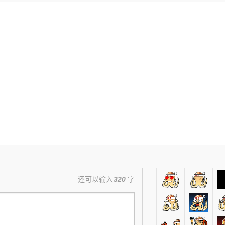
还可以输入
320
字