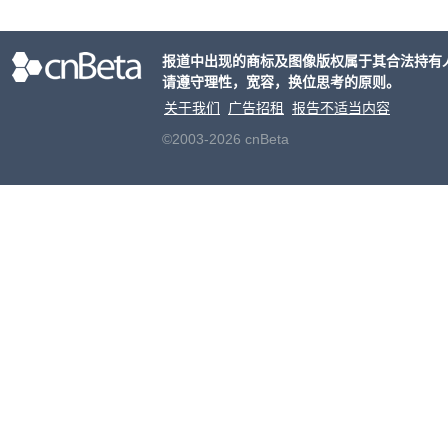
合适
户对
报道中出现的商标及图像版权属于其合法持有
算法
请遵守理性，宽容，换位思考的原则。
老牌
关于我们
广告招租
报告不适当内容
©2003-2026 cnBeta