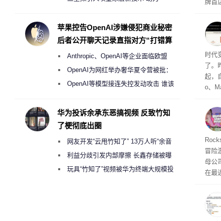
牌首
Galaxy S27 Ultra进一步缩减镜头模组厚
访发
者均
度
苹果控告OpenAI涉嫌侵犯商业秘密
与西
后者公开聊天记录直指对方“打错算
盘”
Co
时代
Anthropic、OpenAI等企业面临欧盟
了。昨
《人工智能法案》全新执法权限审查
OpenAI为网红举办奢华夏令营被批：
起，自
2000美元一晚 遭讽“反乌托邦”
OpenAI等模型接连失控发动攻击 谁该
o、M
承担法律责任？
自动模
和操
华为投诉余承东恶搞视频 反致竹知
命令
了梗彻底出圈
起来，
期
Roc
网友开发“云甩竹知了” 13万人听“余音
防御
冒险
气将
绕梁”
利益分歧引发内部摩擦 长鑫存储被曝
母公司T
发效
曾将华为驻场工程师驱逐出研发基地
玩具“竹知了”视频被华为终端大规模投
在最近
诉下架
时，Ta
ss 