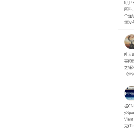
悄悄
8月
所料
个连
然没
就开
有品
着—
线了
昨天
喜的
之锤
《雷
mes
ox、
出震
据C
yS
Via
克(T
ris