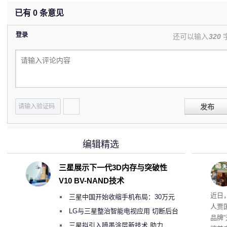
已有
0
条意见
登录
还可以输入
320
发布
编辑精选
三星展示下一代3D内存与突破性
V10 BV-NAND技术
肉串
近日
三星中国开始收缩手机布局：30万元
人贾
月销售额不达标门店 将被逐步清退
LG与三星整治智能电视应用 切断后台
品牌
偷偷共享带宽的违规行为
三星拟引入喷墨涂层新技术 助力