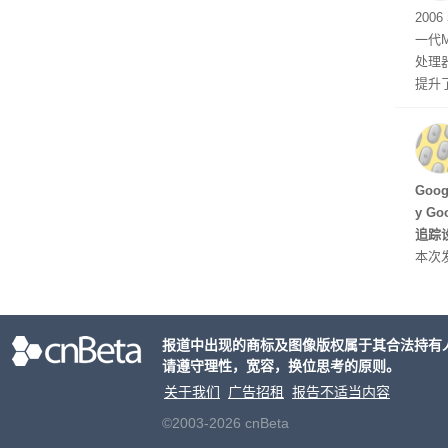
有五
200
一代
处理器
提升
C 架
型，原
ss 
Hu
Goo
y G
追踪设
本次发
列手机
新硬
果Air
报道中出现的商标及图像版权属于其合法持有
摩托罗
请遵守理性，宽容，换位思考的原则。
开正
关于我们
广告招租
报告不适当内容
©2003-2026 cnBeta