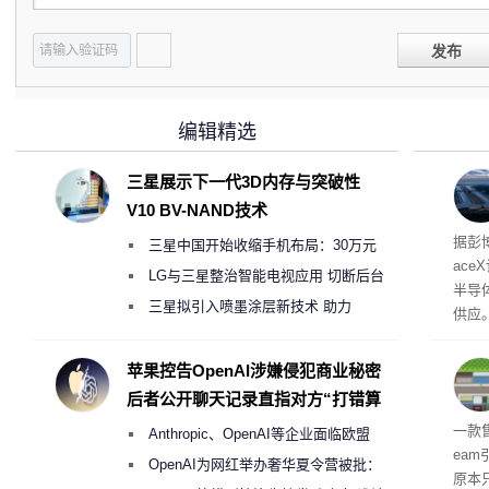
发布
编辑精选
三星展示下一代3D内存与突破性
V10 BV-NAND技术
电
据彭
三星中国开始收缩手机布局：30万元
ace
月销售额不达标门店 将被逐步清退
LG与三星整治智能电视应用 切断后台
半导
偷偷共享带宽的违规行为
三星拟引入喷墨涂层新技术 助力
供应
Galaxy S27 Ultra进一步缩减镜头模组厚
赖利·
开会
度
苹果控告OpenAI涉嫌侵犯商业秘密
取“
后者公开聊天记录直指对方“打错算
的电
盘”
全退
一款
Anthropic、OpenAI等企业面临欧盟
ea
《人工智能法案》全新执法权限审查
OpenAI为网红举办奢华夏令营被批：
原本