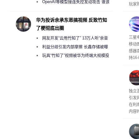
2000美元一晚 遭讽“反乌托邦”
OpenAI等模型接连失控发动攻击 谁该
玩家
承担法律责任？
过，
入仅剩
华为投诉余承东恶搞视频 反致竹知
了梗彻底出圈
传感
三星
网友开发“云甩竹知了” 13万人听“余音
移动
绕梁”
利益分歧引发内部摩擦 长鑫存储被曝
感器
曾将华为驻场工程师驱逐出研发基地
玩具“竹知了”视频被华为终端大规模投
持16
诉下架
光拍
文档
独立游
引发
在利用
内容
tage 