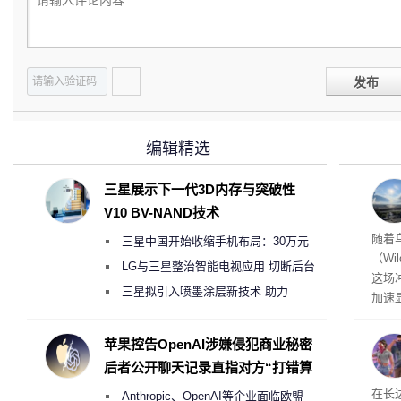
发布
编辑精选
三星展示下一代3D内存与突破性
V10 BV-NAND技术
经济
随着
三星中国开始收缩手机布局：30万元
（Wi
月销售额不达标门店 将被逐步清退
LG与三星整治智能电视应用 切断后台
这场
偷偷共享带宽的违规行为
三星拟引入喷墨涂层新技术 助力
加速
Galaxy S27 Ultra进一步缩减镜头模组厚
击已
物流
度
苹果控告OpenAI涉嫌侵犯商业秘密
毁，
后者公开聊天记录直指对方“打错算
评估
盘”
依旧
在长达
Anthropic、OpenAI等企业面临欧盟
米，