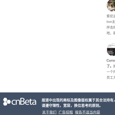
非好
义
索尼近
ti
抨击
地，
示，
Cur
了。
一个炸
员工
对 C
五就
urs
报道中出现的商标及图像版权属于其合法持有
个品
请遵守理性，宽容，换位思考的原则。
逐步
关于我们
广告招租
报告不适当内容