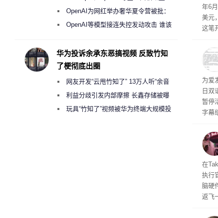
年6
上。
《人工智能法案》全新执法权限审查
OpenAI为网红举办奢华夏令营被批：
美元
2000美元一晚 遭讽“反乌托邦”
OpenAI等模型接连失控发动攻击 谁该
这笔
承担法律责任？
率还
称终
华为投诉余承东恶搞视频 反致竹知
器、
了梗彻底出圈
事线的
为爱
网友开发“云甩竹知了” 13万人听“余音
行官
日双
容体
绕梁”
利益分歧引发内部摩擦 长鑫存储被曝
暂停
曾将华为驻场工程师驱逐出研发基地
玩具“竹知了”视频被华为终端大规模投
字幕
诉下架
流媒
在Ta
执行
脑硬
返飞
官方
意渠