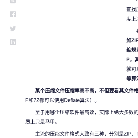
查找
度上
如Z
缩规
P，
就可以
等算
某个压缩文件压缩率高不高，不但要看其文件
P和7Z都可以使用Deflate算法）。
至于用哪个压缩软件最高效，实际上绝大多数
质上只是马甲。
主流的压缩文件格式大致有三种，分别是ZIP、RAR