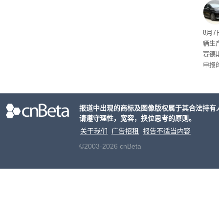
8月
辆生
赛德
申报
双电
单电
持一致
报道中出现的商标及图像版权属于其合法持有
2mm
请遵守理性，宽容，换位思考的原则。
h。
关于我们
广告招租
报告不适当内容
©2003-2026 cnBeta