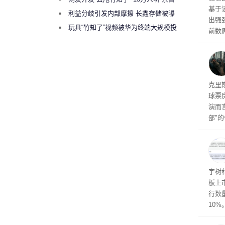
基于
保护
绕梁”
利益分歧引发内部摩擦 长鑫存储被曝
出强
曾将华为驻场工程师驱逐出研发基地
玩具“竹知了”视频被华为终端大规模投
前数周
诉下架
厂商七
限，
粒的D
频水
导演
克里
球票
演而
部"
侠三
士》
点合
宇树
板上市
行数量
10%