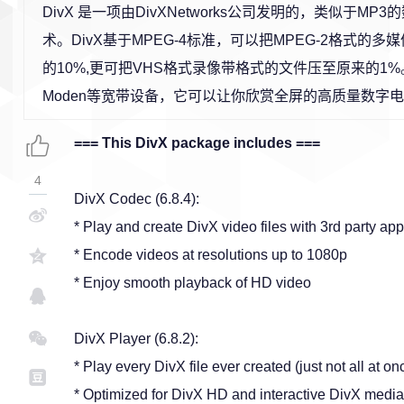
DivX 是一项由DivXNetworks公司发明的，类似于MP
术。DivX基于MPEG-4标准，可以把MPEG-2格式的多
的10%,更可把VHS格式录像带格式的文件压至原来的1%。通
Moden等宽带设备，它可以让你欣赏全屏的高质量数字
=== This DivX package includes ===
4
DivX Codec (6.8.4):
* Play and create DivX video files with 3rd party app
* Encode videos at resolutions up to 1080p
* Enjoy smooth playback of HD video
DivX Player (6.8.2):
* Play every DivX file ever created (just not all at on
* Optimized for DivX HD and interactive DivX media 