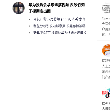
称的
华为投诉余承东恶搞视频 反致竹知
也无
了梗彻底出圈
Ope
网友开发“云甩竹知了” 13万人听“余音
免费侧
绕梁”
利益分歧引发内部摩擦 长鑫存储被曝
户用到
曾将华为驻场工程师驱逐出研发基地
玩具“竹知了”视频被华为终端大规模投
优，
诉下架
免费侧
本对话
钮用
型大
据路
人士
源A
门产
据A
大模型