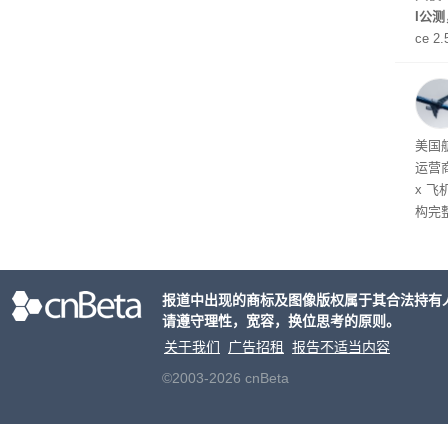
I公
ce 
元/百
万to
出分辨
在部
美国
运营
x 
构完
域涉
件。
检查
报道中出现的商标及图像版权属于其合法持有
请遵守理性，宽容，换位思考的原则。
关于我们
广告招租
报告不适当内容
©2003-2026 cnBeta