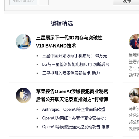
发布
编辑精选
三星展示下一代3D内存与突破性
V10 BV-NAND技术
育旅
当地
三星中国开始收缩手机布局：30万元
签署
月销售额不达标门店 将被逐步清退
LG与三星整治智能电视应用 切断后台
游”
偷偷共享带宽的违规行为
三星拟引入喷墨涂层新技术 助力
动获
Galaxy S27 Ultra进一步缩减镜头模组厚
府将
育旅
度
苹果控告OpenAI涉嫌侵犯商业秘密
行动
后者公开聊天记录直指对方“打错算
盘”
果 
马斯克
Anthropic、OpenAI等企业面临欧盟
曾承
《人工智能法案》全新执法权限审查
OpenAI为网红举办奢华夏令营被批：
邦公
2000美元一晚 遭讽“反乌托邦”
OpenAI等模型接连失控发动攻击 谁该
政府
承担法律责任？
显示