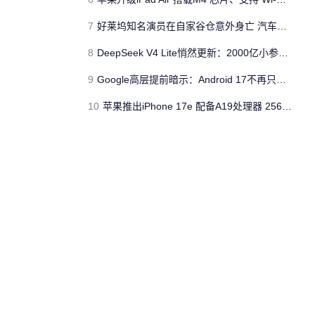
7
好莱坞知名演员在自家谷仓意外身亡 汽车搭电时突然自燃
8
DeepSeek V4 Lite悄然更新：2000亿小参数性能逼近美国顶流
9
Google高层提前暗示：Android 17不再只是操作系统
10
苹果推出iPhone 17e 配备A19处理器 256GB容量起步 刘海屏依旧