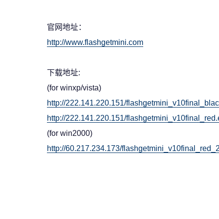
官网地址：
http://www.flashgetmini.com
下载地址:
(for winxp/vista)
http://222.141.220.151/flashgetmini_v10final_bla
http://222.141.220.151/flashgetmini_v10final_red
(for win2000)
http://60.217.234.173/flashgetmini_v10final_red