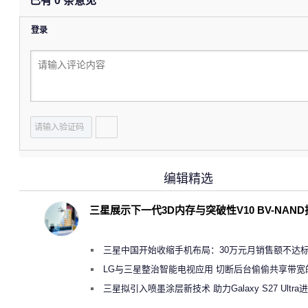
已有
0
条意见
登录
编辑精选
三星展示下一代3D内存与突破性V10 BV-NAN
三星中国开始收缩手机布局：30万元月销售额不达
店 将被逐步清退
LG与三星整治智能电视应用 切断后台偷偷共享带宽
规行为
三星拟引入喷墨涂层新技术 助力Galaxy S27 Ultra
缩减镜头模组厚度