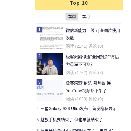
Top 10
本周
本月
1
微信新能力上线 可查图片使用
次数
阅读 (2141) 评论 (0)
2
极客湾疑似遭"全网封杀"!背后
力量深不可测？
阅读 (1762) 评论 (8)
3
极客湾遭"封杀"引热议 连
YouTube视频都下架了
阅读 (1620) 评论 (0)
4
三星Galaxy S26 Ultra发布：首发隐私显示屏、骁龙 8 Elite Gen 5与60W闪充
5
魅族手机要结束了 但也早就结束了
6
苹果升级iPad Air 搭载M4 芯片、支持 Wi‑Fi 7 售价不变