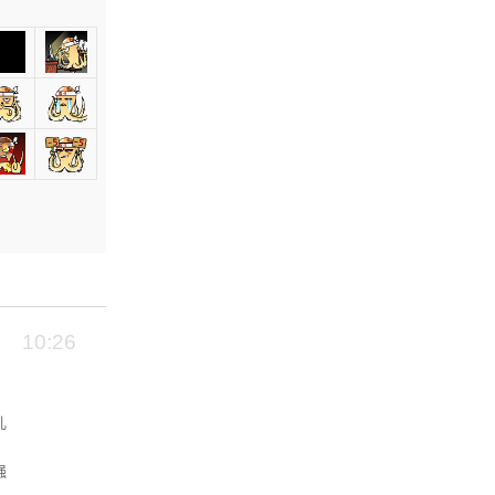
10:26
儿
强