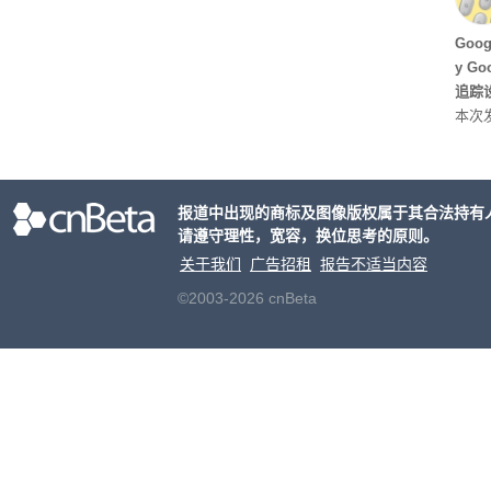
Hu
Goo
y G
追踪设
本次发
列手机
新硬
果Air
报道中出现的商标及图像版权属于其合法持有
摩托罗
请遵守理性，宽容，换位思考的原则。
开正
关于我们
广告招租
报告不适当内容
©2003-2026 cnBeta