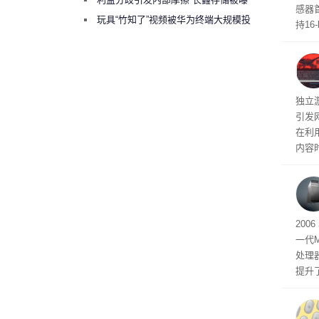
感器
曾将华为驻场工程师驱逐出研发基地
玩具“竹知了”视频被华为终端大规模投
持16
诉下架
光拍
文档
独立游
引发
在利用
内容
tage 
有五
200
一代
处理器
提升
C 架
型，原
ss 