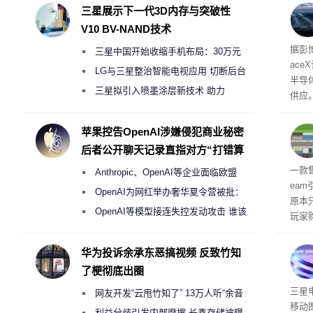
三星展示下一代3D内存与突破性
V10 BV-NAND技术
电
据彭
三星中国开始收缩手机布局：30万元
ace
月销售额不达标门店 将被逐步清退
LG与三星整治智能电视应用 切断后台
半导
偷偷共享带宽的违规行为
三星拟引入喷墨涂层新技术 助力
供应
Galaxy S27 Ultra进一步缩减镜头模组厚
赖利·
开会
度
苹果控告OpenAI涉嫌侵犯商业秘密
取“
后者公开聊天记录直指对方“打错算
的电
盘”
全退
一款
Anthropic、OpenAI等企业面临欧盟
ea
《人工智能法案》全新执法权限审查
OpenAI为网红举办奢华夏令营被批：
原本
2000美元一晚 遭讽“反乌托邦”
OpenAI等模型接连失控发动攻击 谁该
玩家
承担法律责任？
过，
入仅剩
华为投诉余承东恶搞视频 反致竹知
了梗彻底出圈
传感
三星
网友开发“云甩竹知了” 13万人听“余音
移动
绕梁”
利益分歧引发内部摩擦 长鑫存储被曝