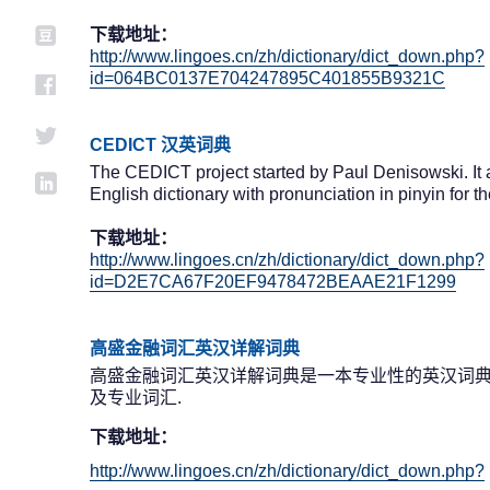
下载地址：
http://www.lingoes.cn/zh/dictionary/dict_down.php?
id=064BC0137E704247895C401855B9321C
CEDICT 汉英词典
The CEDICT project started by Paul Denisowski. It 
English dictionary with pronunciation in pinyin for 
下载地址：
http://www.lingoes.cn/zh/dictionary/dict_down.php?
id=D2E7CA67F20EF9478472BEAAE21F1299
高盛金融词汇英汉详解词典
高盛金融词汇英汉详解词典是一本专业性的英汉词典, 
及专业词汇.
下载地址：
http://www.lingoes.cn/zh/dictionary/dict_down.php?