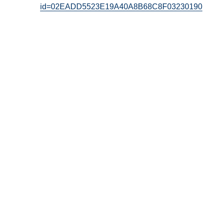
id=02EADD5523E19A40A8B68C8F03230190