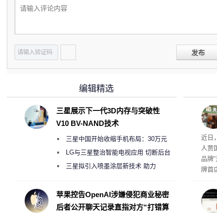
发布
编辑精选
三星展示下一代3D内存与突破性
V10 BV-NAND技术
肉串
近日
三星中国开始收缩手机布局：30万元
人贾
月销售额不达标门店 将被逐步清退
LG与三星整治智能电视应用 切断后台
品牌
偷偷共享带宽的违规行为
三星拟引入喷墨涂层新技术 助力
牌首
Galaxy S27 Ultra进一步缩减镜头模组厚
访发
者均
度
苹果控告OpenAI涉嫌侵犯商业秘密
与西
后者公开聊天记录直指对方“打错算