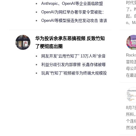
盘”
Co
时代
Anthropic、OpenAI等企业面临欧盟
了。昨
《人工智能法案》全新执法权限审查
OpenAI为网红举办奢华夏令营被批：
起，自
2000美元一晚 遭讽“反乌托邦”
OpenAI等模型接连失控发动攻击 谁该
o、M
承担法律责任？
自动模
和操
华为投诉余承东恶搞视频 反致竹知
命令
了梗彻底出圈
起来，
期
Roc
网友开发“云甩竹知了” 13万人听“余音
防御
冒险
气将
绕梁”
利益分歧引发内部摩擦 长鑫存储被曝
母公司T
发效
曾将华为驻场工程师驱逐出研发基地
玩具“竹知了”视频被华为终端大规模投
在最近
诉下架
时，Ta
ss 
悄悄
8月
所料
个连
然没
就开