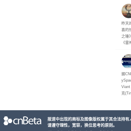
有品
着—
线了
昨天
喜的
之锤
《雷
mes
ox、
出震
据C
yS
Via
克(T
ris
合适
户对
报道中出现的商标及图像版权属于其合法持有
算法
请遵守理性，宽容，换位思考的原则。
老牌