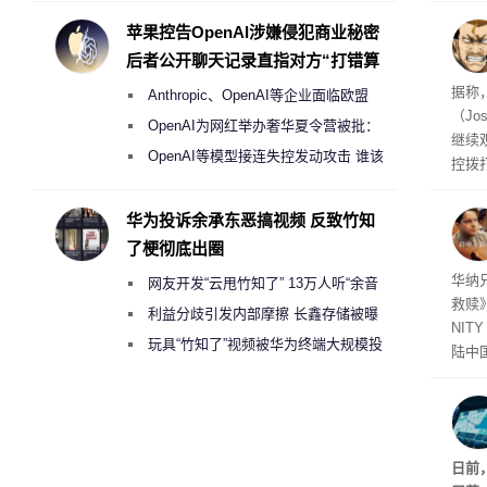
的审
度
苹果控告OpenAI涉嫌侵犯商业秘密
后者公开聊天记录直指对方“打错算
盘”
据称
Anthropic、OpenAI等企业面临欧盟
（Jo
《人工智能法案》全新执法权限审查
OpenAI为网红举办奢华夏令营被批：
继续
2000美元一晚 遭讽“反乌托邦”
OpenAI等模型接连失控发动攻击 谁该
控拨
承担法律责任？
脏话
一个
华为投诉余承东恶搞视频 反致竹知
恐怖
了梗彻底出圈
华纳
网友开发“云甩竹知了” 13万人听“余音
救赎》
绕梁”
利益分歧引发内部摩擦 长鑫存储被曝
NIT
曾将华为驻场工程师驱逐出研发基地
玩具“竹知了”视频被华为终端大规模投
陆中
诉下架
大家
事。
键
日前