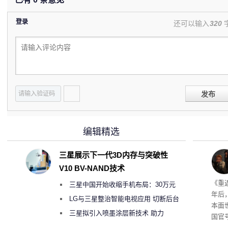
登录
还可以输入
320
发布
编辑精选
三星展示下一代3D内存与突破性
V10 BV-NAND技术
年审
《重
三星中国开始收缩手机布局：30万元
年后
月销售额不达标门店 将被逐步清退
LG与三星整治智能电视应用 切断后台
本面
偷偷共享带宽的违规行为
三星拟引入喷墨涂层新技术 助力
国官
Galaxy S27 Ultra进一步缩减镜头模组厚
相关