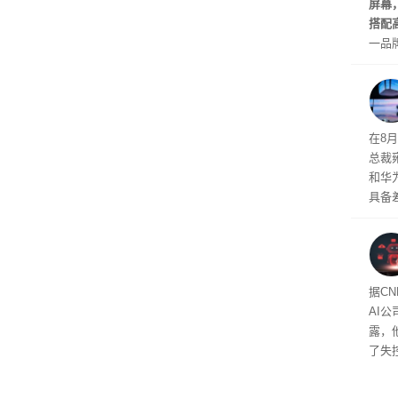
屏幕
搭配
一品
车市
型风
在8
总裁
和华
具备
发布
款中
做错
据C
AI公司
露，
了失
司都
业公司