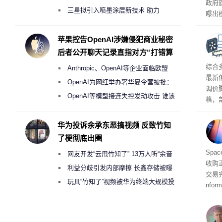
政府
偷偷共享带宽的违规行为
三星拟引入喷墨涂层新技术 助力
曝出
Galaxy S27 Ultra进一步缩减镜头模组厚
算下
度
苹果控告OpenAI涉嫌侵犯商业秘密
后者公开聊天记录直指对方“打错算
盘”
综合
Anthropic、OpenAI等企业面临欧盟
最新
《人工智能法案》全新执法权限审查
OpenAI为网红举办奢华夏令营被批：
调价
2000美元一晚 遭讽“反乌托邦”
OpenAI等模型接连失控发动攻击 谁该
格，
承担法律责任？
这次
RA
华为投诉余承东恶搞视频 反致竹知
不断
了梗彻底出圈
品牌
Spa
网友开发“云甩竹知了” 13万人听“余音
收购
绕梁”
利益分歧引发内部摩擦 长鑫存储被曝
交易
曾将华为驻场工程师驱逐出研发基地
玩具“竹知了”视频被华为终端大规模投
nfo
诉下架
周四
周末
时间