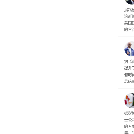
交的
到倒
据路
议，对
治新闻
易预
美国
的言
争论
I行业
联邦
员已
是让
据《
其中
提升
提交
假时
思(An
位参
在7
了这
据彭
士公
的方
展。