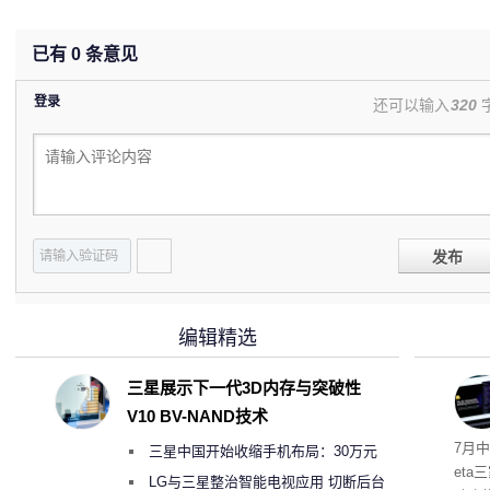
已有
0
条意见
登录
还可以输入
320
发布
编辑精选
三星展示下一代3D内存与突破性
V10 BV-NAND技术
7月中
三星中国开始收缩手机布局：30万元
et
月销售额不达标门店 将被逐步清退
LG与三星整治智能电视应用 切断后台