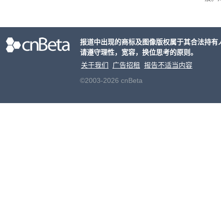
接洽
交易
元
。
报道中出现的商标及图像版权属于其合法持有
片的
请遵守理性，宽容，换位思考的原则。
关于我们
广告招租
报告不适当内容
©2003-2026 cnBeta