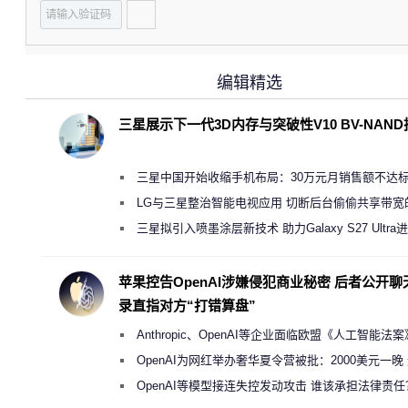
编辑精选
三星展示下一代3D内存与突破性V10 BV-NAN
三星中国开始收缩手机布局：30万元月销售额不达
店 将被逐步清退
LG与三星整治智能电视应用 切断后台偷偷共享带宽
规行为
三星拟引入喷墨涂层新技术 助力Galaxy S27 Ultra
缩减镜头模组厚度
苹果控告OpenAI涉嫌侵犯商业秘密 后者公开聊
录直指对方“打错算盘”
Anthropic、OpenAI等企业面临欧盟《人工智能法
新执法权限审查
OpenAI为网红举办奢华夏令营被批：2000美元一晚
“反乌托邦”
OpenAI等模型接连失控发动攻击 谁该承担法律责任