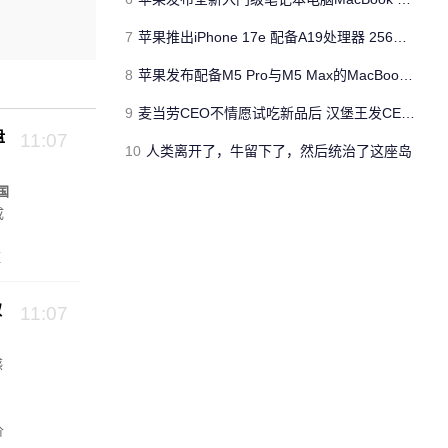
7
苹果推出iPhone 17e 配备A19处理器 256GB容量起步 刘海屏依旧
8
苹果发布配备M5 Pro与M5 Max的MacBook Pro 本地AI能力再升级 ​
9
麦当劳CEO不情愿试吃新品后 汉堡王发CEO狠咬皇堡视频借势营销
盘
11:07
10
人类离开了，牛留下了，然后统治了这座岛
国
成
距
C
取
11:07
感
价