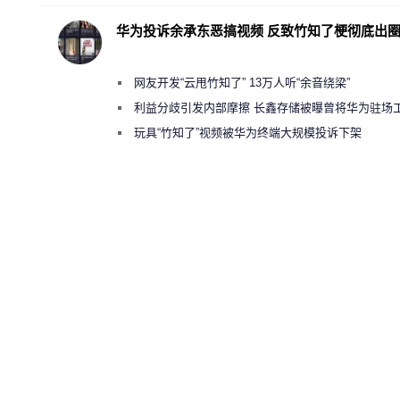
华为投诉余承东恶搞视频 反致竹知了梗彻底出
网友开发“云甩竹知了” 13万人听“余音绕梁”
利益分歧引发内部摩擦 长鑫存储被曝曾将华为驻场
师驱逐出研发基地
玩具“竹知了”视频被华为终端大规模投诉下架