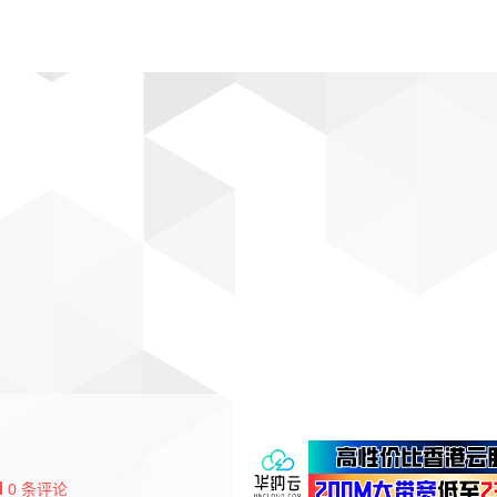
动漫
趣闻
科学
软件
主题
排行
0
条评论