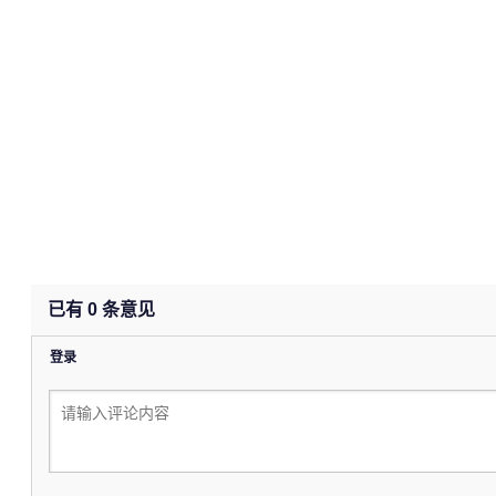
已有
0
条意见
登录