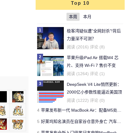
Top 10
本周
本月
1
极客湾疑似遭"全网封杀"!背后
力量深不可测？
阅读 (2016) 评论 (8)
2
苹果升级iPad Air 搭载M4 芯
片、支持 Wi‑Fi 7 售价不变
阅读 (1264) 评论 (1)
3
DeepSeek V4 Lite悄然更新：
2000亿小参数性能逼近美国顶
流
阅读 (1222) 评论 (0)
4
苹果发布新一代 MacBook Air：配备M5处理器 性能、存储与 AI 全面升级 ​
5
好莱坞知名演员在自家谷仓意外身亡 汽车搭电时突然自燃
6
苹果发布全新入门级笔记本电脑MacBook Neo 起售价599美元