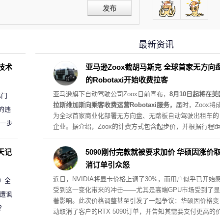
发布
最新资讯
D技术
亚马逊Zoox截胡马斯克 全球首家无方向
的Robotaxi开始收费拉客
亚马逊旗下自动驾驶公司Zoox日前宣布，
8月10日起将在美
标门
拉斯维加斯向乘客收费运营Robotaxi服务，
届时，Zoox将
的违
为全球首家商业化部署无方向盘、无踏板自动驾驶出租车的
进一步
企业。据介绍，Zoox的计费方式包含起步价，并根据行程
离和时长计算最终费用，
定位对标Uber和Lyft的“舒适档”（
omfort）级别，费率比标准网约车高出约20%-40%。
天记
5090刚付完款就被要求加价 华硕因涨价
消订单引众怒
近日，NVIDIA将显卡价格上调了30%，而用户似乎已开始
案》全
受到这一变化带来的冲击——尤其是高端GPU市场受到了显
 遭讽
著影响。此次价格调整甚至引发了一起争议：华硕因价格变
？
动取消了客户的RTX 5090订单，并告知其需要支付更高的