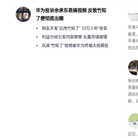
承担法律责任？
本压
ne
华为投诉余承东恶搞视频 反致竹知
前受
了梗彻底出圈
保持
了
苹果
网友开发“云甩竹知了” 13万人听“余音
备案
绕梁”
利益分歧引发内部摩擦 长鑫存储被曝
苹果
曾将华为驻场工程师驱逐出研发基地
玩具“竹知了”视频被华为终端大规模投
经出
诉下架
ac 
内窥
来自
表最
游玩
能，
球》
训练
近日