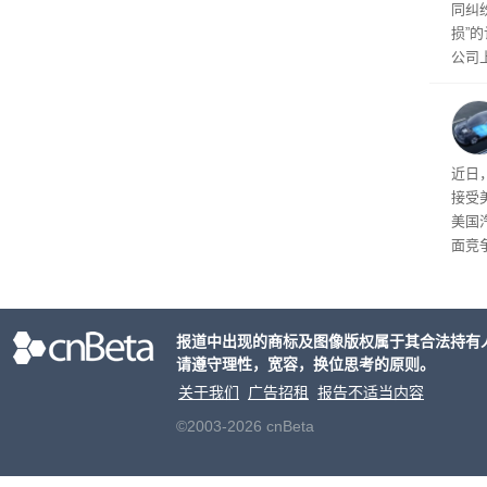
同纠
损”
公司
先生
事故
给打
近日
接受
美国
面竞
有一
性。
报道中出现的商标及图像版权属于其合法持有
请遵守理性，宽容，换位思考的原则。
关于我们
广告招租
报告不适当内容
©2003-2026 cnBeta