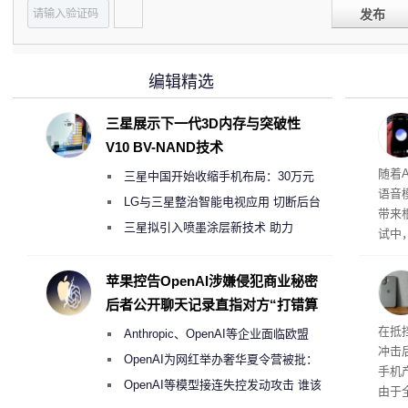
发布
编辑精选
三星展示下一代3D内存与突破性
V10 BV-NAND技术
理”
随着A
三星中国开始收缩手机布局：30万元
语音
月销售额不达标门店 将被逐步清退
LG与三星整治智能电视应用 切断后台
带来
偷偷共享带宽的违规行为
三星拟引入喷墨涂层新技术 助力
试中，
Galaxy S27 Ultra进一步缩减镜头模组厚
的自
互的
度
苹果控告OpenAI涉嫌侵犯商业秘密
桌面
后者公开聊天记录直指对方“打错算
盘”
系列
在抵
Anthropic、OpenAI等企业面临欧盟
冲击
《人工智能法案》全新执法权限审查
OpenAI为网红举办奢华夏令营被批：
手机
2000美元一晚 遭讽“反乌托邦”
OpenAI等模型接连失控发动攻击 谁该
由于