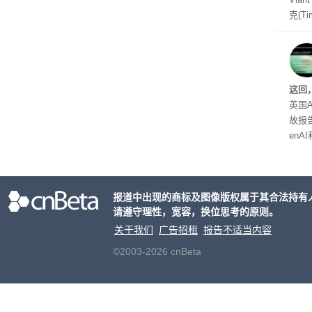
克(T
ris
合适
户对
算法
这回
老牌
英国A
故报
enA
家模
报道中出现的商标及图像版权属于其合法持有
请遵守理性，宽容，换位思考的原则。
关于我们
广告招租
报告不适当内容
©2003-2026 cnBeta