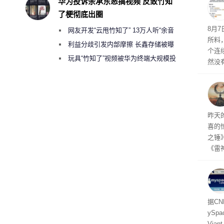
华为投诉余承东恶搞视频 反致竹知
了梗彻底出圈
悄悄
8月
网友开发“云甩竹知了” 13万人听“余音
所料
绕梁”
利益分歧引发内部摩擦 长鑫存储被曝
个连
曾将华为驻场工程师驱逐出研发基地
玩具“竹知了”视频被华为终端大规模投
然没
诉下架
就开
有品
着—
线了
昨天
喜的
之锤
《雷
mes
ox、
出震
据C
yS
Via