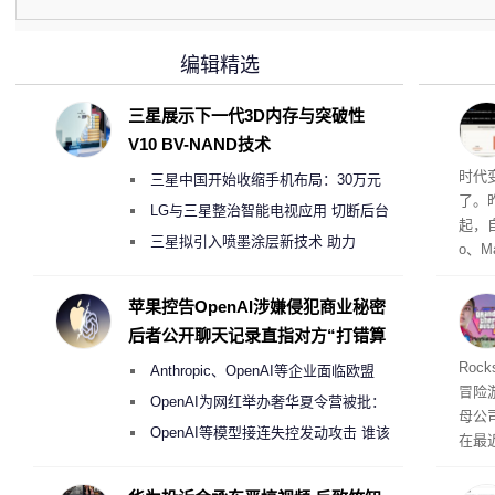
编辑精选
三星展示下一代3D内存与突破性
V10 BV-NAND技术
Co
时代
三星中国开始收缩手机布局：30万元
了。昨
月销售额不达标门店 将被逐步清退
LG与三星整治智能电视应用 切断后台
起，自
偷偷共享带宽的违规行为
三星拟引入喷墨涂层新技术 助力
o、M
Galaxy S27 Ultra进一步缩减镜头模组厚
自动模
和操
度
苹果控告OpenAI涉嫌侵犯商业秘密
命令
后者公开聊天记录直指对方“打错算
起来，
盘”
期
Roc
Anthropic、OpenAI等企业面临欧盟
防御
冒险
气将
《人工智能法案》全新执法权限审查
OpenAI为网红举办奢华夏令营被批：
母公司T
发效
2000美元一晚 遭讽“反乌托邦”
OpenAI等模型接连失控发动攻击 谁该
在最近
承担法律责任？
时，Ta
ss 