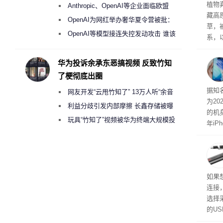
盘”
草实
植物
Anthropic、OpenAI等企业面临欧盟
藏高
《人工智能法案》全新执法权限审查
OpenAI为网红举办奢华夏令营被批：
草，
2000美元一晚 遭讽“反乌托邦”
OpenAI等模型接连失控发动攻击 谁该
系，
承担法律责任？
也证
的植
华为投诉余承东恶搞视频 反致竹知
了梗彻底出圈
突破
据知
网友开发“云甩竹知了” 13万人听“余音
为20
绕梁”
利益分歧引发内部摩擦 长鑫存储被曝
的机
曾将华为驻场工程师驱逐出研发基地
玩具“竹知了”视频被华为终端大规模投
年iP
诉下架
尺寸
如果
连接
选择
的U
如果