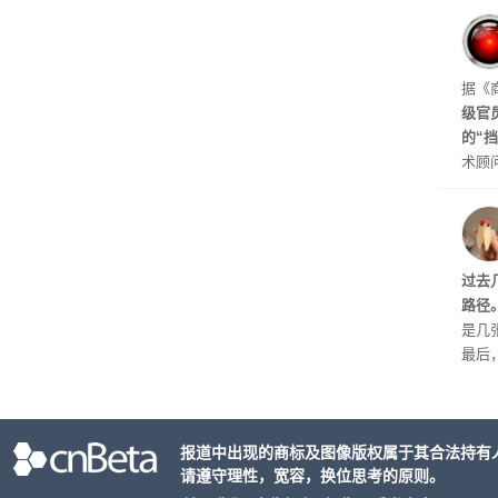
不算
在华硕
些用
起来
据《
级官
的“
术顾问
s)
划》
公司
原因
过去
起来
路径
是几
最后
生。
头确
关。
报道中出现的商标及图像版权属于其合法持有
请遵守理性，宽容，换位思考的原则。