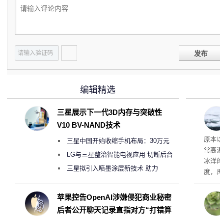
发布
编辑精选
三星展示下一代3D内存与突破性
V10 BV-NAND技术
度
原本
三星中国开始收缩手机布局：30万元
常高
月销售额不达标门店 将被逐步清退
LG与三星整治智能电视应用 切断后台
冰洋
偷偷共享带宽的违规行为
三星拟引入喷墨涂层新技术 助力
度，
Galaxy S27 Ultra进一步缩减镜头模组厚
打破
度
苹果控告OpenAI涉嫌侵犯商业秘密
后者公开聊天记录直指对方“打错算