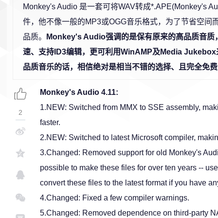
Monkey's Audio 是一套可将WAV转成*.APE(Monkey's
件，他不像一般的MP3或OGG音乐格式，为了节省空间
品质。
Monkey's Audio强调的是保有原来的高品质
速、支持ID3编辑，更可利用WinAMP及Media Juke
品质音乐的话，相信绝对是相当不错的选择、且完全免费
Monkey's Audio 4.11:
1.NEW: Switched from MMX to SSE assembly, mak
2
faster.
2.NEW: Switched to latest Microsoft compiler, makin
3.Changed: Removed support for old Monkey's Audio 3
possible to make these files for over ten years -- u
convert these files to the latest format if you have an
4.Changed: Fixed a few compiler warnings.
5.Changed: Removed dependence on third-party NA