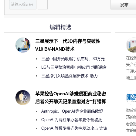
发布
编辑精选
三星展示下一代3D内存与突破性
V10 BV-NAND技术
在经
三星中国开始收缩手机布局：30万元
头台
月销售额不达标门店 将被逐步清退
LG与三星整治智能电视应用 切断后台
于迎
偷偷共享带宽的违规行为
三星拟引入喷墨涂层新技术 助力
地主
Galaxy S27 Ultra进一步缩减镜头模组厚
失及
积电
度
苹果控告OpenAI涉嫌侵犯商业秘密
设两
后者公开聊天记录直指对方“打错算
面板
盘”
微软
Anthropic、OpenAI等企业面临欧盟
荡的
《人工智能法案》全新执法权限审查
OpenAI为网红举办奢华夏令营被批：
着摆
2000美元一晚 遭讽“反乌托邦”
OpenAI等模型接连失控发动攻击 谁该
立的