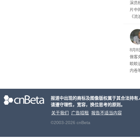
演员
片中
《流
wo 
乐！
~”。
费 
8月
做客
睒睒
内卷
商平
无处
了，
报道中出现的商标及图像版权属于其合法持有
请遵守理性，宽容，换位思考的原则。
关于我们
广告招租
报告不适当内容
©2003-2026 cnBeta