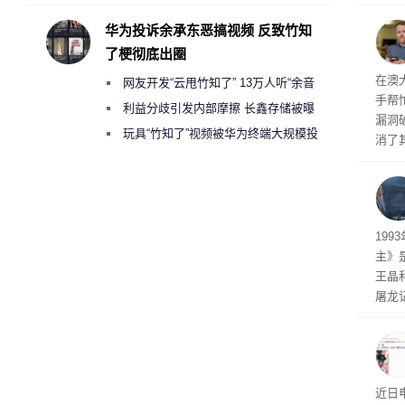
承担法律责任？
心I
长轨
华为投诉余承东恶搞视频 反致竹知
了梗彻底出圈
破解
在澳
网友开发“云甩竹知了” 13万人听“余音
手帮
绕梁”
利益分歧引发内部摩擦 长鑫存储被曝
漏洞
曾将华为驻场工程师驱逐出研发基地
玩具“竹知了”视频被华为终端大规模投
消了
诉下架
被视
自主
工智
19
主》
王晶
屠龙
年前
0后
近日