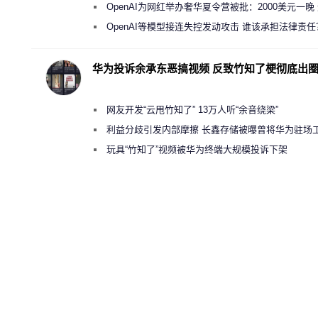
新执法权限审查
OpenAI为网红举办奢华夏令营被批：2000美元一晚
“反乌托邦”
OpenAI等模型接连失控发动攻击 谁该承担法律责任
华为投诉余承东恶搞视频 反致竹知了梗彻底出
网友开发“云甩竹知了” 13万人听“余音绕梁”
利益分歧引发内部摩擦 长鑫存储被曝曾将华为驻场
师驱逐出研发基地
玩具“竹知了”视频被华为终端大规模投诉下架