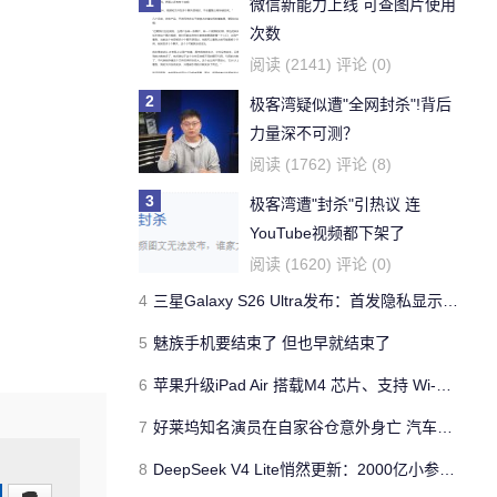
1
微信新能力上线 可查图片使用
次数
阅读 (2141) 评论 (0)
2
极客湾疑似遭"全网封杀"!背后
力量深不可测？
阅读 (1762) 评论 (8)
3
极客湾遭"封杀"引热议 连
YouTube视频都下架了
阅读 (1620) 评论 (0)
4
三星Galaxy S26 Ultra发布：首发隐私显示屏、骁龙 8 Elite Gen 5与60W闪充
5
魅族手机要结束了 但也早就结束了
6
苹果升级iPad Air 搭载M4 芯片、支持 Wi‑Fi 7 售价不变
7
好莱坞知名演员在自家谷仓意外身亡 汽车搭电时突然自燃
8
DeepSeek V4 Lite悄然更新：2000亿小参数性能逼近美国顶流