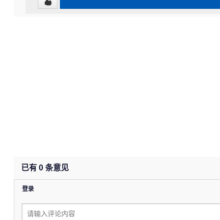
已有
0
条意见
登录