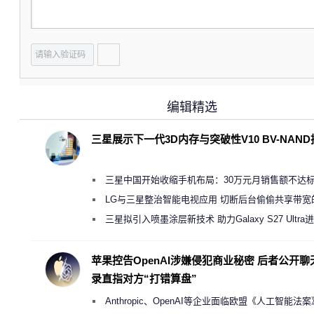
编辑精选
三星展示下一代3D内存与突破性V10 BV-NAN
三星中国开始收缩手机布局：30万元月销售额不达
店 将被逐步清退
LG与三星整治智能电视应用 切断后台偷偷共享带宽
规行为
三星拟引入喷墨涂层新技术 助力Galaxy S27 Ultra
缩减镜头模组厚度
苹果控告OpenAI涉嫌侵犯商业秘密 后者公开聊
录直指对方“打错算盘”
Anthropic、OpenAI等企业面临欧盟《人工智能法