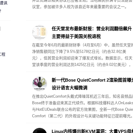
并正式确认相关协议已签署生效。当地居民挤满专员法庭会
 遭讽
议室，参加被许多人视为该县近年来最重要的会议之一。
？
圈
任天堂发布最新财报：营业利润翻倍飙升
主要得益于美国关税退税
在截至今年6月的最新财财季（4月至6月）中，虽然任天堂
净销售额同比下降了9.5%至5178亿日元（约合32.8亿美
工程
元），但其营业利润却迎来了爆发式增长。数据显示，任天
堂该季度的营业利润达到1425亿日元（约合9.02亿美元），
较去年同期的569亿日元大幅增长了150%。
新一代Bose QuietComfort 2渲染图首曝
设计语言大幅微调
在推出QuietComfort头戴式降噪耳机近三年后，知名音频品
Bose终于准备迎来其正代续作。根据科技爆料达人OnLeak
与HotEUDeals联合公布的官方效果图，全新一代Bose Quie
Comfort（第二代）的外观设计与关键功能特征已提前曝光
Linux内核爆出新KVM漏洞：大量VPS母