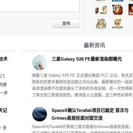
发布
最新资讯
D技术
三星Galaxy S26 FE最新渲染图曝光
随着三星 Galaxy S26 FE 正式通过美国 FCC 认证，有关这
标门
款新机的更多重磅信息也随之浮出水面。最新曝光的一组高
的违
高清渲染图不仅提前展示了该机的外观全貌，还一次性揭晓
进一步
了其全部三款首发配色。据消息人士透露，这三种色彩将构
成 Galaxy S26 FE 的完整配色阵营。
天记
SpaceX确认Terafab项目已敲定 首次与
Grimes县居民面对面交流
SpaceX与Terafab代表周三首次直接与Grimes县居民会面，
案》全