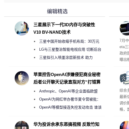
编辑精选
三星展示下一代3D内存与突破性
V10 BV-NAND技术
7月中
三星中国开始收缩手机布局：30万元
et
月销售额不达标门店 将被逐步清退
LG与三星整治智能电视应用 切断后台
政府
偷偷共享带宽的违规行为
三星拟引入喷墨涂层新技术 助力
曝出
Galaxy S27 Ultra进一步缩减镜头模组厚
算下
度
苹果控告OpenAI涉嫌侵犯商业秘密
后者公开聊天记录直指对方“打错算
盘”
综合
Anthropic、OpenAI等企业面临欧盟
最新
《人工智能法案》全新执法权限审查
OpenAI为网红举办奢华夏令营被批：
调价
2000美元一晚 遭讽“反乌托邦”
OpenAI等模型接连失控发动攻击 谁该
格，
承担法律责任？
这次
RA
华为投诉余承东恶搞视频 反致竹知
不断