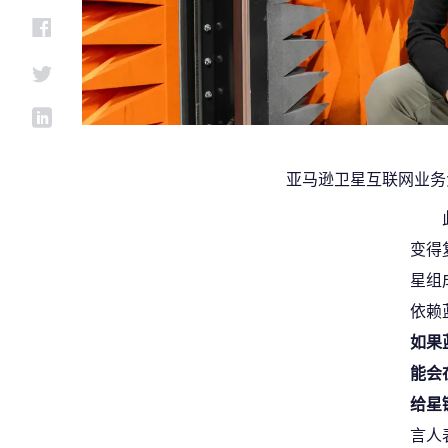
亚马逊卫星互联网业务
变得
星组
依赖
如果
能会
给星
言人