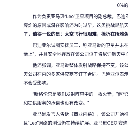
0%
作为负责亚马逊“Leo”卫星项目的副总裁，巴
爆炸的原因或潜在影响还为时过早，这类挑战是航
了，值得一说的是：太空飞行很艰难，挫折在所难免
巴迪亚尔试图安抚员工，称亚马逊的卫星并未在
箭上”，并且安全地存放在该公司位于肯尼迪航天中
他还强调，亚马逊整体发射战略保持不变，该
天公司在内的多家供应商签订了合同。巴迪亚尔表
不会受影响。
“新格伦只是我们发射阵容中的一枚火箭，”他写
和提供服务的承诺也没有改变。”
亚马逊发言人告诉《商业内幕》，该公司开始
且“Leo”网络的测试仍在持续扩展。亚马逊CEO 安迪· 