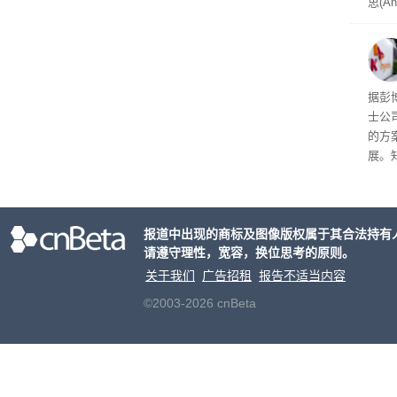
思(An
位参
在7
了这
据彭
士公
的方
展。
接洽
交易
元
。
报道中出现的商标及图像版权属于其合法持有
片的
请遵守理性，宽容，换位思考的原则。
关于我们
广告招租
报告不适当内容
©2003-2026 cnBeta