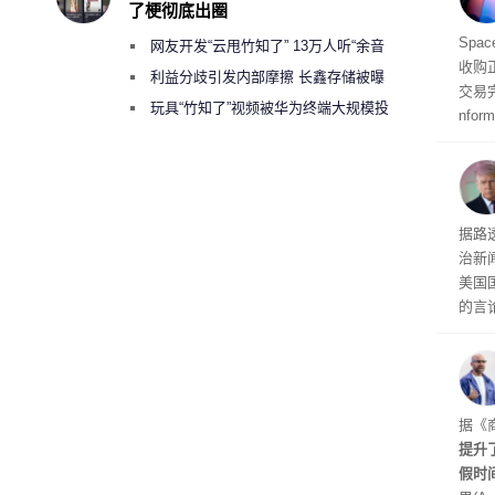
了梗彻底出圈
品牌
Spa
网友开发“云甩竹知了” 13万人听“余音
收购
绕梁”
利益分歧引发内部摩擦 长鑫存储被曝
交易
曾将华为驻场工程师驱逐出研发基地
玩具“竹知了”视频被华为终端大规模投
nfo
诉下架
周四
周末
时间
交的
到倒
据路
议，对
治新闻
易预
美国
的言
争论
I行业
联邦
员已
是让
据《
其中
提升
提交
假时