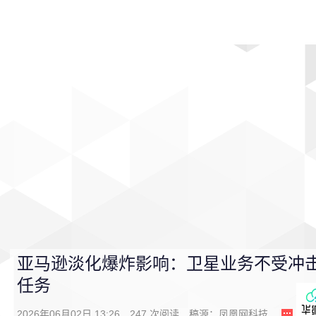
首页
影视
音乐
游戏
动漫
排行
亚马逊淡化爆炸影响：卫星业务不受冲击 
任务
2026年06月02日 13:26
247
次阅读
稿源：
凤凰网科技
0
条