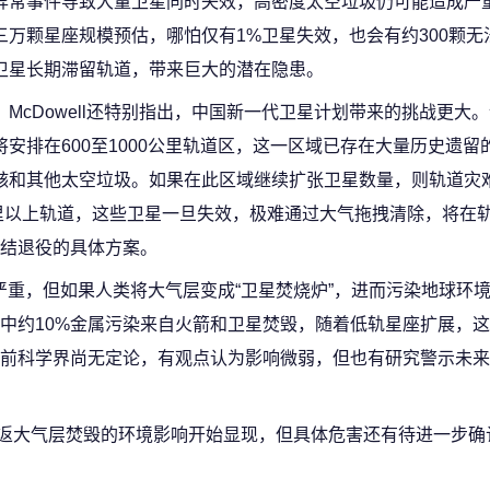
异常事件导致大量卫星同时失效，高密度太空垃圾仍可能造成严
三万颗星座规模预估，哪怕仅有1%卫星失效，也会有约300颗无
卫星长期滞留轨道，带来巨大的潜在隐患。
McDowell还特别指出，中国新一代卫星计划带来的挑战更大
将安排在600至1000公里轨道区，这一区域已存在大量历史遗留
骸和其他太空垃圾。如果在此区域继续扩张卫星数量，则轨道灾
公里以上轨道，这些卫星一旦失效，极难通过大气拖拽清除，将在
结退役的具体方案。
威胁严重，但如果人类将大气层变成“卫星焚烧炉”，进而污染地球环
中约10%金属污染来自火箭和卫星焚毁，随着低轨星座扩展，
目前科学界尚无定论，有观点认为影响微弱，但也有研究警示未
卫星重返大气层焚毁的环境影响开始显现，但具体危害还有待进一步