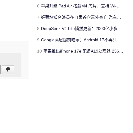
6
苹果升级iPad Air 搭载M4 芯片、支持 Wi‑Fi 7 售价不变
7
好莱坞知名演员在自家谷仓意外身亡 汽车搭电时突然自燃
8
DeepSeek V4 Lite悄然更新：2000亿小参数性能逼近美国顶流
9
Google高层提前暗示：Android 17不再只是操作系统
10
苹果推出iPhone 17e 配备A19处理器 256GB容量起步 刘海屏依旧