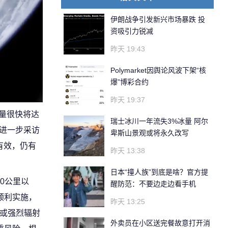
伊朗战争引发新兴市场暴跌 投
资吸引力锐减
昨天 19:43
Polymarket因舆论风波下架“核
爆”博彩合约
昨天 19:37
星数量很快将达
瑞士冰川一年流失3%冰量 阿尔
周进一步采访
卑斯山景观或将永久改写
期有效，仍有
昨天 13:38
日本“撞人族”到底是啥？官方提
00公里以
醒防范：不要边走边看手机
顺利实施，
昨天 13:25
暴或强烈辐射
外卖员在小区送完餐故意打开消