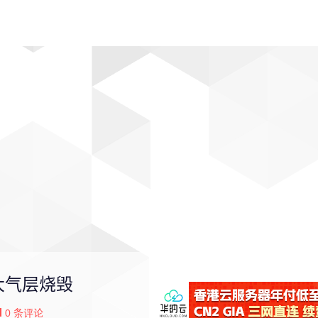
动漫
趣闻
科学
软件
主题
排行
球大气层烧毁
0
条评论