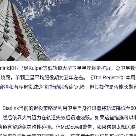
着Starlink和亚马逊Kuiper等低轨道大型卫星星座逐步扩展，总卫
毁，单颗卫星平均服役期为五年左右。《The Register》本
取措施规避碰撞和有序退役减少“凯斯勒综合症”风险，但其操作是否能长
Starlink当前的退役策略是利用卫星自身推进器将轨道降低至6
，然后依靠大气阻力在轨道失效后迅速烧毁。如果这些措施可以
轨道有望避免灾难性碰撞。但McDowell警告，如果遇到太阳风