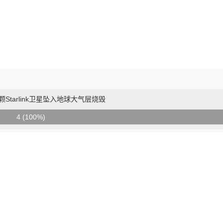
Starlink卫星坠入地球大气层烧毁
4 (100%)