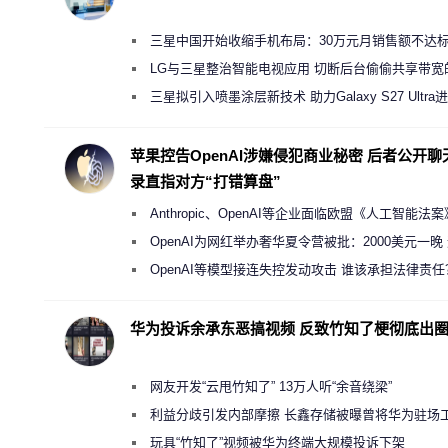
三星中国开始收缩手机布局：30万元月销售额不达
店 将被逐步清退
LG与三星整治智能电视应用 切断后台偷偷共享带宽
规行为
三星拟引入喷墨涂层新技术 助力Galaxy S27 Ultra
缩减镜头模组厚度
苹果控告OpenAI涉嫌侵犯商业秘密 后者公开聊
录直指对方“打错算盘”
Anthropic、OpenAI等企业面临欧盟《人工智能法
新执法权限审查
OpenAI为网红举办奢华夏令营被批：2000美元一晚
“反乌托邦”
OpenAI等模型接连失控发动攻击 谁该承担法律责任
华为投诉余承东恶搞视频 反致竹知了梗彻底出
网友开发“云甩竹知了” 13万人听“余音绕梁”
利益分歧引发内部摩擦 长鑫存储被曝曾将华为驻场
师驱逐出研发基地
玩具“竹知了”视频被华为终端大规模投诉下架