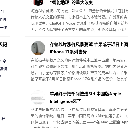
“智能助理”的重大改变
随着AI语音技术的突破，ChatGPT 的全新语音模式正在打
标门
传统人机交互的藩篱，带来根本上的体验转变。在最新的实
的违
际测试中，ChatGPT Voice 展现出了极其流畅的自然对话
进一步
力，不仅大幅提升了语言交互的真实感，更逐步具备了代为
执行复杂桌面任务的真助理属性。
天记
存储芯片涨价风暴蔓延 苹果或于近日上调
iPhone 17系列售价
在抵挡持续数月之久的内存组件成本上涨冲击后，苹果公司
案》全
可能即将调整旗下智能手机产品的价格策略。据相关渠道消
 遭讽
息，由于全球存储芯片价格持续飙升带来的成本压力，苹果
？
最早可能于8月10日提高iPhone 17全系产品的售价，使其价
格体系与此前受内存危机影响而提价的其他硬件产品保持一
致。
圈
苹果终于把千问接进Siri 中国版Apple
Intelligence来了
苹果与阿里的AI合作，正在从传闻和监管备案，真正走进苹
果的操作系统。近日，苹果中国官网的《Mac使用手册》中
工程
已经出现了一个相当醒目的新页面——
“在 Mac 上配合 App