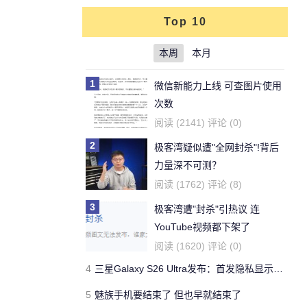
Top 10
本周
本月
1
微信新能力上线 可查图片使用
次数
阅读 (2141) 评论 (0)
2
极客湾疑似遭"全网封杀"!背后
力量深不可测？
阅读 (1762) 评论 (8)
3
极客湾遭"封杀"引热议 连
YouTube视频都下架了
阅读 (1620) 评论 (0)
4
三星Galaxy S26 Ultra发布：首发隐私显示屏、骁龙 8 Elite Gen 5与60W闪充
5
魅族手机要结束了 但也早就结束了