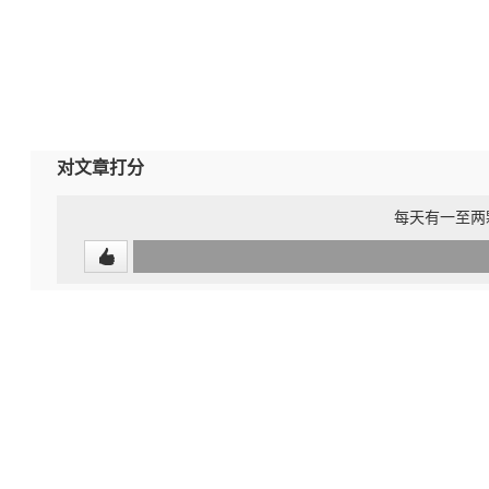
对文章打分
每天有一至两颗
0
(0%)