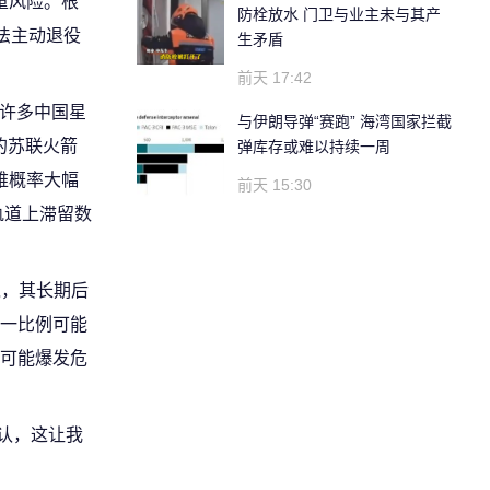
重风险。根
防栓放水 门卫与业主未与其产
法主动退役
生矛盾
前天 17:42
。许多中国星
与伊朗导弹“赛跑” 海湾国家拦截
的苏联火箭
弹库存或难以持续一周
难概率大幅
前天 15:30
轨道上滞留数
境，其长期后
这一比例可能
来可能爆发危
确认，这让我