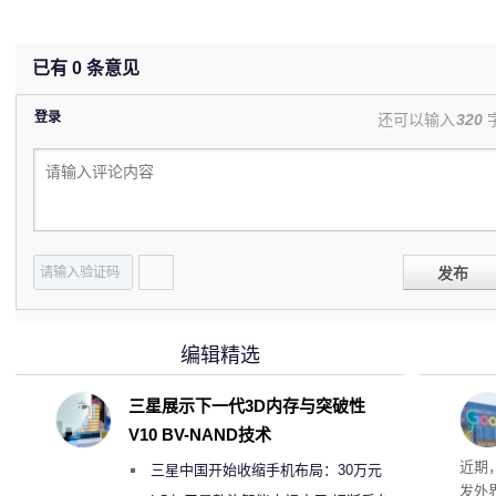
已有
0
条意见
登录
还可以输入
320
发布
编辑精选
三星展示下一代3D内存与突破性
V10 BV-NAND技术
环王
近期
三星中国开始收缩手机布局：30万元
发外