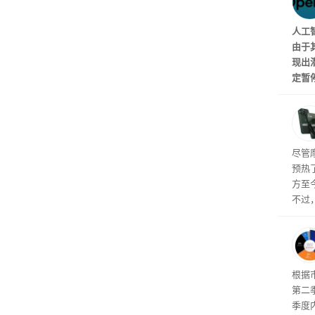
模型“
人工
由于其
现出
定暂
新的
与网
法排除
的可能
尽管
内的
预热了
为“高
方至
不过
揭开
根据市
第二
季度