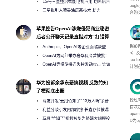
月销售额不达标门店 将被逐步清退
LG与三星整治智能电视应用 切断后台
oog
偷偷共享带宽的违规行为
三星拟引入喷墨涂层新技术 助力
台购
Galaxy S27 Ultra进一步缩减镜头模组厚
遇下
平台
度
苹果控告OpenAI涉嫌侵犯商业秘密
后者公开聊天记录直指对方“打错算
盘”
Ma
据彭博
Anthropic、OpenAI等企业面临欧盟
n）及
《人工智能法案》全新执法权限审查
OpenAI为网红举办奢华夏令营被批：
ipe
2000美元一晚 遭讽“反乌托邦”
OpenAI等模型接连失控发动攻击 谁该
计划在
承担法律责任？
达三款
盖智
华为投诉余承东恶搞视频 反致竹知
品类
了梗彻底出圈
经过3
网友开发“云甩竹知了” 13万人听“余音
首次
绕梁”
利益分歧引发内部摩擦 长鑫存储被曝
opa
曾将华为驻场工程师驱逐出研发基地
玩具“竹知了”视频被华为终端大规模投
D为o
诉下架
3.0