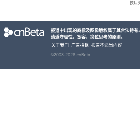
技巨
开了与
x）
报道中出现的商标及图像版权属于其合法持有
请遵守理性，宽容，换位思考的原则。
关于我们
广告招租
报告不适当内容
©2003-2026 cnBeta