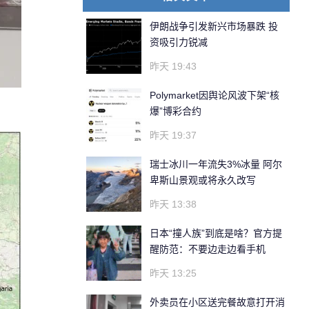
伊朗战争引发新兴市场暴跌 投
资吸引力锐减
昨天 19:43
Polymarket因舆论风波下架“核
爆”博彩合约
昨天 19:37
瑞士冰川一年流失3%冰量 阿尔
卑斯山景观或将永久改写
昨天 13:38
日本“撞人族”到底是啥？官方提
醒防范：不要边走边看手机
昨天 13:25
外卖员在小区送完餐故意打开消