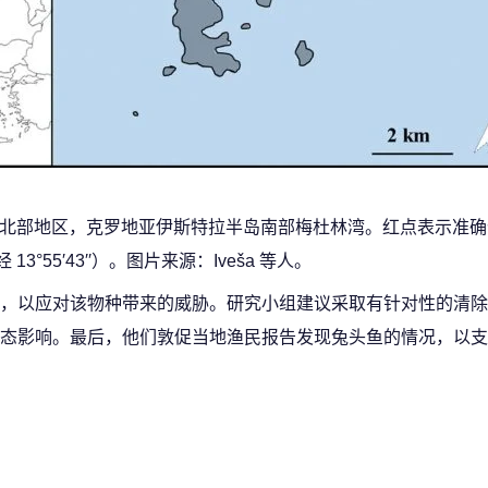
us 的亚得里亚海北部地区，克罗地亚伊斯特拉半岛南部梅杜林湾。红点表示
，东经 13°55′43′′）。图片来源：Iveša 等人。
，以应对该物种带来的威胁。研究小组建议采取有针对性的清除
态影响。最后，他们敦促当地渔民报告发现兔头鱼的情况，以支