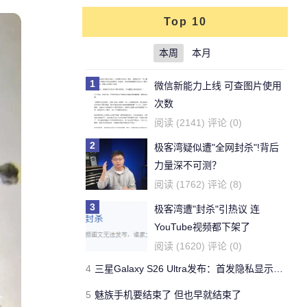
Top 10
本周
本月
1
微信新能力上线 可查图片使用
次数
阅读 (2141) 评论 (0)
2
极客湾疑似遭"全网封杀"!背后
力量深不可测？
阅读 (1762) 评论 (8)
3
极客湾遭"封杀"引热议 连
YouTube视频都下架了
阅读 (1620) 评论 (0)
4
三星Galaxy S26 Ultra发布：首发隐私显示屏、骁龙 8 Elite Gen 5与60W闪充
5
魅族手机要结束了 但也早就结束了