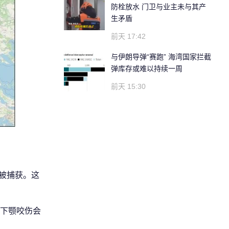
防栓放水 门卫与业主未与其产
生矛盾
前天 17:42
与伊朗导弹“赛跑” 海湾国家拦截
弹库存或难以持续一周
前天 15:30
深处被捕获。这
下颚咬伤会