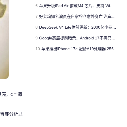
6
苹果升级iPad Air 搭载M4 芯片、支持 Wi‑Fi 7 售价不变
7
好莱坞知名演员在自家谷仓意外身亡 汽车搭电时突然自燃
8
DeepSeek V4 Lite悄然更新：2000亿小参数性能逼近美国顶流
9
Google高层提前暗示：Android 17不再只是操作系统
10
苹果推出iPhone 17e 配备A19处理器 256GB容量起步 刘海屏依旧
壳，c = 海
胃部分析显